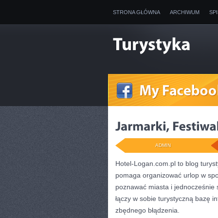
STRONA GŁÓWNA
ARCHIWUM
SP
ADMIN
Hotel-Logan.com.pl to blog turys
pomaga organizować urlop w sposó
poznawać miasta i jednocześnie 
łączy w sobie turystyczną bazę in
zbędnego błądzenia.