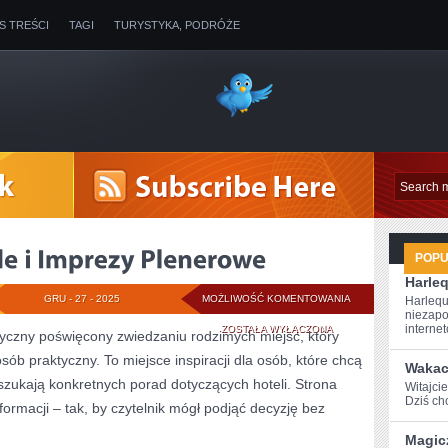
IS TREŚCI
TAGI
TURYSTYKA, PODRÓŻE
POP
Harle
JARMARKI,
GRU - 27 - 2025
MOŻLIWOŚĆ KOMENTOWANIA
Harlequ
niezapo
FESTIWALE
internet
ZOSTAŁA WYŁĄCZONA
tyczny poświęcony zwiedzaniu rodzimych miejsc, który
b praktyczny. To miejsce inspiracji dla osób, które chcą
I
Wakac
szukają konkretnych porad dotyczących hoteli. Strona
Witajcie
IMPREZY
Dziś chc
formacji – tak, by czytelnik mógł podjąć decyzję bez
PLENEROWE
Magic