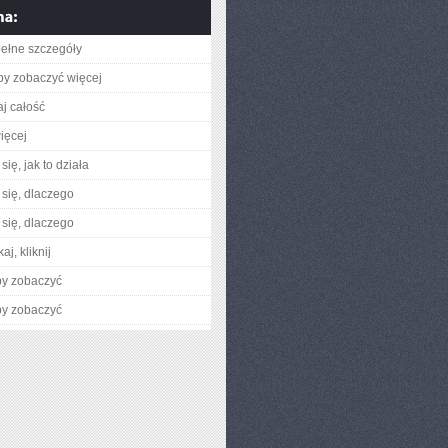
ełne szczegóły
aby zobaczyć więcej
aj całość
ięcej
ię, jak to działa
się, dlaczego
się, dlaczego
aj, kliknij
by zobaczyć
by zobaczyć