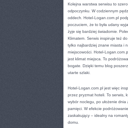
Kolejna warstwa serwisu to szer
odpoczynku. W codziennym pędzi
oddech. Hotel-Logan.com.pl podpo
poczuciem, że to była udany wyj
żyje się bardziej świadomie. Po
Klimatem. Serwis inspiruje też d
tylko najbardziej znane miasta i 
miejscowości. Hotel-Logan.com.p
jest klimat miejsca. To podróżowa
bogate. Dzięki temu blog poszerz
utarte szlaki.
Hotel-Logan.com.pl jest więc ins
przez pryzmat hoteli. To serwis,
wybór noclegu, po ułożenie dnia 
pamięci. W efekcie podróżowanie s
zaskakujący – idealny na romant
domu.