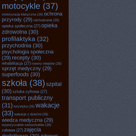
motocykle
(37)
ochrona
motoryzacja klasyczna
(26)
przyrody
(29)
odchudzanie
(26)
opieka
opieka społeczna
(27)
zdrowotna
(30)
profilaktyka
(32)
przychodnia
(30)
psychologia społeczna
recepty
(30)
(29)
rehabilitacja
(27)
rowery miejskie
(26)
sprzęt medyczny
(29)
superfoods
(30)
szkoła
(38)
szpital
(30)
sztuka cyfrowa
(27)
transport publiczny
wakacje
(31)
turystyka
(26)
(33)
wakacje z dziećmi
(26)
wiedza medyczna
(29)
wypożyczalnie samochodów
(26)
zajęcia
zabawa
(27)