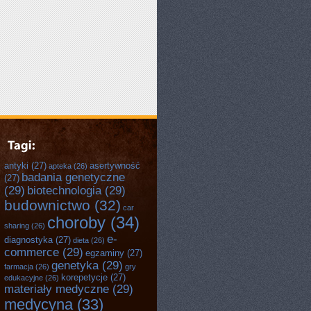
antyki
(27)
asertywność
apteka
(26)
badania genetyczne
(27)
(29)
biotechnologia
(29)
budownictwo
(32)
car
choroby
(34)
sharing
(26)
e-
diagnostyka
(27)
dieta
(26)
commerce
(29)
egzaminy
(27)
genetyka
(29)
farmacja
(26)
gry
korepetycje
(27)
edukacyjne
(26)
materiały medyczne
(29)
medycyna
(33)