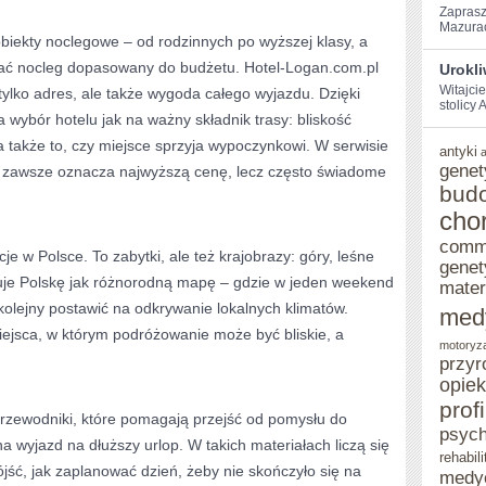
Zaprasz
Mazurach
biekty noclegowe – od rodzinnych po wyższej klasy, a
ać nocleg dopasowany do budżetu. Hotel-Logan.com.pl
Urokl
Witajci
tylko adres, ale także wygoda całego wyjazdu. Dzięki
stolicy‌
a wybór hotelu jak na ważny składnik trasy: bliskość
 także to, czy miejsce sprzyja wypoczynkowi. W serwisie
antyki
genet
e zawsze oznacza najwyższą cenę, lecz często świadome
bud
cho
comm
e w Polsce. To zabytki, ale też krajobrazy: góry, leśne
genet
ktuje Polskę jak różnorodną mapę – gdzie w jeden weekend
mater
olejny postawić na odkrywanie lokalnych klimatów.
med
iejsca, w którym podróżowanie może być bliskie, a
motoryz
przyr
opie
prof
przewodniki, które pomagają przejść od pomysłu do
psych
na wyjazd na dłuższy urlop. W takich materiałach liczą się
rehabili
jść, jak zaplanować dzień, żeby nie skończyło się na
medy