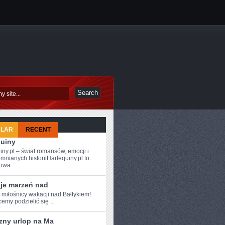
ULAR
RECENT
quiny
iny.pl – świat romansów, emocji i
mnianych historiiHarlequiny.pl to
owa ...
je marzeń nad
 ⁣miłośnicy wakacji nad Bałtykiem!
emy podzielić się ...
zny urlop na Ma