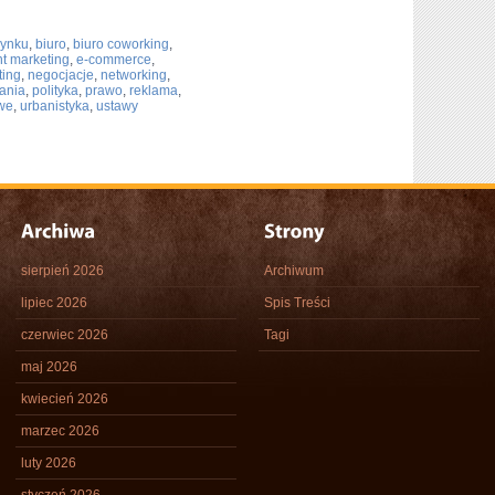
rynku
,
biuro
,
biuro coworking
,
nt marketing
,
e-commerce
,
ting
,
negocjacje
,
networking
,
ania
,
polityka
,
prawo
,
reklama
,
we
,
urbanistyka
,
ustawy
sierpień 2026
Archiwum
lipiec 2026
Spis Treści
czerwiec 2026
Tagi
maj 2026
kwiecień 2026
marzec 2026
luty 2026