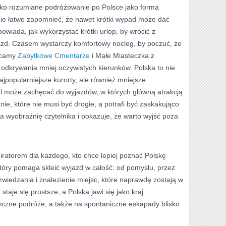
oko rozumiane podróżowanie po Polsce jako forma
e łatwo zapomnieć, że nawet krótki wypad może dać
wiada, jak wykorzystać krótki urlop, by wrócić z
azd. Czasem wystarczy komfortowy nocleg, by poczuć, że
lecamy
Zabytkowe Cmentarze
i Małe Miasteczka z
o odkrywania mniej oczywistych kierunków. Polska to nie
najpopularniejsze kurorty, ale również mniejsze
l może zachęcać do wyjazdów, w których główną atrakcją
nie, które nie musi być drogie, a potrafi być zaskakująco
a wyobraźnię czytelnika i pokazuje, że warto wyjść poza
piratorem dla każdego, kto chce lepiej poznać Polskę
 który pomaga skleić wyjazd w całość: od pomysłu, przez
zwiedzania i znalezienie miejsc, które naprawdę zostają w
taje się prostsze, a Polska jawi się jako kraj
yczne podróże, a także na spontaniczne eskapady blisko