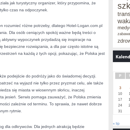
iała jak turystyczny organizer, który przypomina, że
szk
 tylko czas na odpoczynek.
tran
wak
en rozumieć różne potrzeby, dlatego Hotel-Logan.com.pl
medy
ania. Dla osób ceniących spokój ważne będą treści o
zabaw
bią aktywny wypoczynek przydadzą się inspiracje na
zdro
się bezpieczne rozwiązania, a dla par często istotne są
rzestrzeń na każdą z tych opcji, pokazując, że Polska jest
że podejście do podróży jako do świadomej decyzji.
P
atrzeć na wyjazd nie tylko przez pryzmat celu, ale także
3
wiedza się miasta w wiosennym słońcu, inaczej
10
ota jesień. Serwis pomaga zauważyć, że Polska zmienia
17
wności zależnie od terminu. To sprawia, że nawet dobrze
24
nnym rytmie.
31
« lip
og dla odkrywców. Dla jednych atrakcją będzie