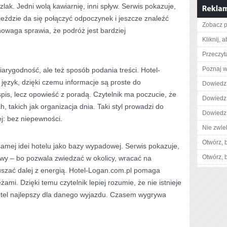
zlak. Jedni wolą kawiarnię, inni spływ. Serwis pokazuje,
yjeździe da się połączyć odpoczynek i jeszcze znaleźć
Zobacz p
owaga sprawia, że podróż jest bardziej
Kliknij, 
Przeczyt
Poznaj w
iarygodność, ale też sposób podania treści. Hotel-
język, dzięki czemu informacje są proste do
Dowiedz s
spis, lecz opowieść z poradą. Czytelnik ma poczucie, że
Dowiedz 
h, takich jak organizacja dnia. Taki styl prowadzi do
Dowiedz 
j: bez niepewności.
Nie zwlek
Otwórz, 
amej idei hotelu jako bazy wypadowej. Serwis pokazuje,
Otwórz, 
wy – bo pozwala zwiedzać w okolicy, wracać na
uszać dalej z energią. Hotel-Logan.com.pl pomaga
mi. Dzięki temu czytelnik lepiej rozumie, że nie istnieje
t hotel najlepszy dla danego wyjazdu. Czasem wygrywa