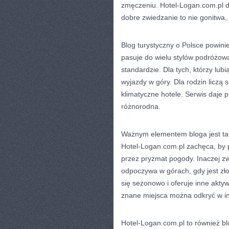
zmęczeniu. Hotel-Logan.com.pl dz
dobre zwiedzanie to nie gonitwa,
Blog turystyczny o Polsce powini
pasuje do wielu stylów podróżow
standardzie. Dla tych, którzy lu
wyjazdy w góry. Dla rodzin liczą 
klimatyczne hotele. Serwis daje p
różnorodna.
Ważnym elementem bloga jest tak
Hotel-Logan.com.pl zachęca, by p
przez pryzmat pogody. Inaczej z
odpoczywa w górach, gdy jest zł
się sezonowo i oferuje inne akty
znane miejsca można odkryć w i
Hotel-Logan.com.pl to również bl