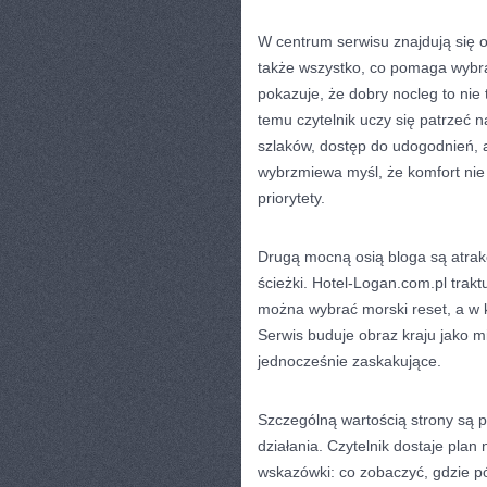
W centrum serwisu znajdują się o
także wszystko, co pomaga wybr
pokazuje, że dobry nocleg to nie 
temu czytelnik uczy się patrzeć n
szlaków, dostęp do udogodnień, a
wybrzmiewa myśl, że komfort ni
priorytety.
Drugą mocną osią bloga są atrakcj
ścieżki. Hotel-Logan.com.pl tra
można wybrać morski reset, a w k
Serwis buduje obraz kraju jako m
jednocześnie zaskakujące.
Szczególną wartością strony są 
działania. Czytelnik dostaje plan 
wskazówki: co zobaczyć, gdzie pó