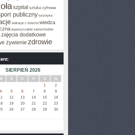
oła
szpital
sztuka cyfrowa
sport publiczny
turystyka
acje
wiedza
wakacje z dziećmi
czna
wypożyczalnie samochodów
zajęcia dodatkowe
a
zdrowie
we żywienie
SIERPIEŃ 2026
W
Ś
C
P
S
N
1
2
4
5
6
7
8
9
11
12
13
14
15
16
18
19
20
21
22
23
25
26
27
28
29
30