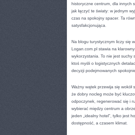
historyczne centrum, dla innych s
jak łączyć te światy: w jednym w
czas na spokojny spacer. Ta równ
satysfakcjonująca.
Na blogu turystycznym liczy się w
Logan.com.pl stawia na klarowny 
wykorzystania. To nie jest suchy 
ktoś myśli o logistycznych detalac
decyzji podejmowanych spokojnie
Ważny wątek przewija się wokół s
że dobry nocleg może być kluczo
odpoczynek, regenerować się i r
wybierać między centrum a obrzeża
jeden „idealny hotel”, tylko jes
dostępność, a czasem klimat.