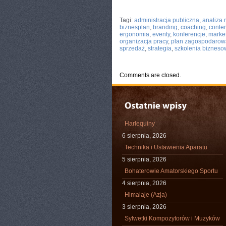
CATEGORIES:
TURYSTYKA, PODRÓŻE
Tagi:
administracja publiczna
,
analiza 
biznesplan
,
branding
,
coaching
,
conte
ergonomia
,
eventy
,
konferencje
,
marke
organizacja pracy
,
plan zagospodarow
sprzedaż
,
strategia
,
szkolenia bizneso
Comments are closed.
Harlequiny
6 sierpnia, 2026
Technika i Ustawienia Aparatu
5 sierpnia, 2026
Bohaterowie Amatorskiego Sportu
4 sierpnia, 2026
Himalaje (Azja)
3 sierpnia, 2026
Sylwetki Kompozytorów i Muzyków