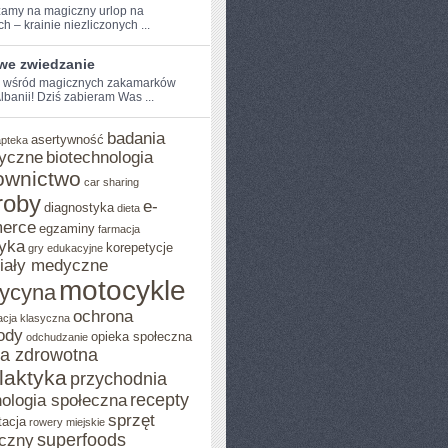
amy na magiczny⁣ urlop na
 –⁤ krainie⁣ niezliczonych ...
iwe zwiedzanie
e wśród magicznych zakamarków
 Albanii! Dziś ​zabieram Was ...
badania
asertywność
apteka
yczne
biotechnologia
ownictwo
car sharing
roby
e-
diagnostyka
dieta
erce
egzaminy
farmacja
yka
korepetycje
gry edukacyjne
iały medyczne
motocykle
ycyna
ochrona
acja klasyczna
ody
opieka społeczna
odchudzanie
ka zdrowotna
ilaktyka
przychodnia
recepty
ologia społeczna
sprzęt
tacja
rowery miejskie
superfoods
czny