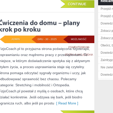
CONTINUE
Przejdź n
Przejdź d
Dowiedz 
Zobacz p
Zobacz p
ADMIN
GRU - 30 - 2025
MOŻLIWOŚĆ
Otwórz, 
ĆWICZENIA
KOMENTOWANIA
FizjoCoach.pl to przyjazna strona poświęcona fizjoterapii,
Dowiedz 
usprawnianiu oraz mądremu pracy z przeciążeniami. To
DO
ZOSTAŁA WYŁĄCZONA
Zaintry
miejsce, w którym doświadczenie spotyka się z aktywnym
DOMU
stylem życia, a proces usprawniania staje się czytelny.
Nie zwlek
–
Strona pomaga odczytać sygnały organizmu i uczy, jak
Dowiedz 
PLANY
odbudowywać sprawność bez chaosu. Polecamy
kategorie: Stretching i mobilność i Ortopedia.
KROK
FizjoCoach.pl powstał z myślą o osobach, które chcą
PO
działać konkretnie. Jeśli odzywa się bark, jeśli biodro
KROKU
ogranicza ruch, albo jeśli po prostu
[ Read More ]