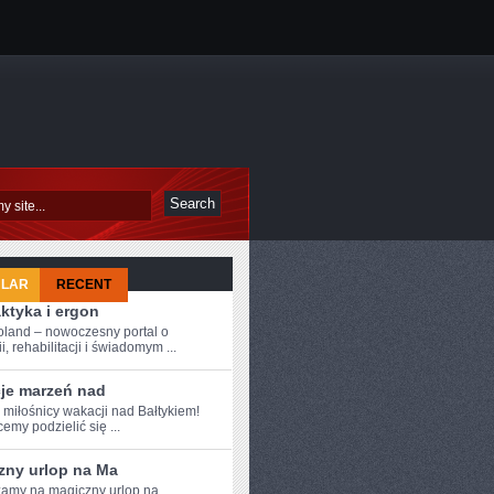
ULAR
RECENT
aktyka i ergon
oland – nowoczesny portal o
i, rehabilitacji i świadomym ...
je marzeń nad
 ⁣miłośnicy wakacji nad Bałtykiem!
emy podzielić się ...
zny urlop na Ma
amy na magiczny⁣ urlop na