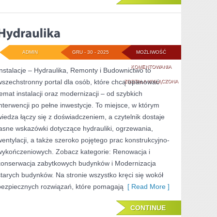
ADMIN
GRU - 30 - 2025
MOŻLIWOŚĆ
HYDRAULIKA
KOMENTOWANIA
Instalacje – Hydraulika, Remonty i Budownictwo to
wszechstronny portal dla osób, które chcą opanować
ZOSTAŁA WYŁĄCZONA
temat instalacji oraz modernizacji – od szybkich
interwencji po pełne inwestycje. To miejsce, w którym
wiedza łączy się z doświadczeniem, a czytelnik dostaje
jasne wskazówki dotyczące hydrauliki, ogrzewania,
wentylacji, a także szeroko pojętego prac konstrukcyjno-
wykończeniowych. Zobacz kategorie: Renowacja i
konserwacja zabytkowych budynków i Modernizacja
starych budynków. Na stronie wszystko kręci się wokół
bezpiecznych rozwiązań, które pomagają
[ Read More ]
CONTINUE