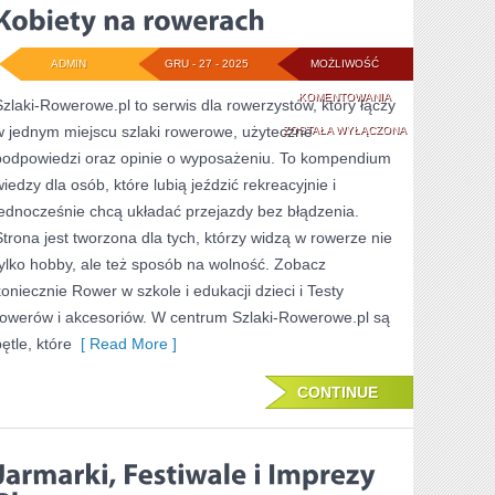
ADMIN
GRU - 27 - 2025
MOŻLIWOŚĆ
KOBIETY
KOMENTOWANIA
Szlaki-Rowerowe.pl to serwis dla rowerzystów, który łączy
w jednym miejscu szlaki rowerowe, użyteczne
NA
ZOSTAŁA WYŁĄCZONA
podpowiedzi oraz opinie o wyposażeniu. To kompendium
ROWERACH
wiedzy dla osób, które lubią jeździć rekreacyjnie i
jednocześnie chcą układać przejazdy bez błądzenia.
Strona jest tworzona dla tych, którzy widzą w rowerze nie
tylko hobby, ale też sposób na wolność. Zobacz
koniecznie Rower w szkole i edukacji dzieci i Testy
rowerów i akcesoriów. W centrum Szlaki-Rowerowe.pl są
ętle, które
[ Read More ]
CONTINUE