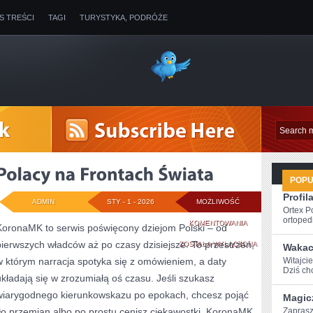
IS TREŚCI
TAGI
TURYSTYKA, PODRÓŻE
POP
Profil
ADMIN
STY - 1 - 2026
MOŻLIWOŚĆ
Ortex P
ortopedi
POLACY
KOMENTOWANIA
KoronaMK to serwis poświęcony dziejom Polski – od
pierwszych władców aż po czasy dzisiejsze. To przestrzeń,
NA
ZOSTAŁA WYŁĄCZONA
Wakac
w którym narracja spotyka się z omówieniem, a daty
Witajcie
FRONTACH
Dziś chc
układają się w zrozumiałą oś czasu. Jeśli szukasz
ŚWIATA
wiarygodnego kierunkowskazu po epokach, chcesz pojąć
Magic
tło przemian albo po prostu cenisz ciekawostki, KoronaMK
Zaprasz