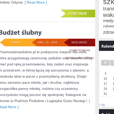
szk
Rolletic Gdynia
[ Read More ]
tran
CONTINUE
wak
medy
zabaw
zdro
ADMIN
GRU - 31 - 2025
MOŻLIWOŚĆ
BUDŻET
KOMENTOWANIA
Przemowieniaslubne.pl to praktyczne miejsce dla osób,
które przygotowują ceremonię zaślubin oraz wesele i chcą
ŚLUBNY
ZOSTAŁA WYŁĄCZONA
P
mieć pod ręką przemówienia, listy zadań oraz inspiracje.
To przestrzeń, w której łączą się wzruszenia z planem, a
3
swoboda idzie w parze z przemyślaną strukturą. Dzięki
10
temu zarówno para młoda, jak i drużba, najbliższa
17
przyjaciółka panny młodej, rodzice czy uczestnicy
24
31
uroczystości mogą poczuć się spokojniej. Kategorie na
stronie to Podróże Poślubne i Logistyka Gości Noclegi i
[
« lip
Read More ]