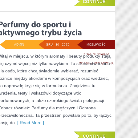
CONTINUE
ADMIN
GRU - 30 - 2025
MOŻLIWOŚĆ
PERFUMY
KOMENTOWANIA
Witaj w miejscu, w którym aromaty i beauty produkty stają
się czymś więcej niż tylko nawykiem. To strona stworzona
DO
ZOSTAŁA WYŁĄCZONA
dla osób, które chcą świadomie wybierać, rozumieć
SPORTU
różnice między akordami w kompozycjach oraz wiedzieć,
I
co naprawdę kryje się w formularzu. Znajdziesz tu
AKTYWNEGO
wrażenia, testy i wskazówki dotyczące wód
perfumowanych, a także szerokiego świata pielęgnacji.
TRYBU
Zobacz również: Perfumy dla mężczyzn i Ochrona
ŻYCIA
przeciwsłoneczna. Ta przestrzeń powstała po to, by łączyć
pasję do
[ Read More ]
CONTINUE