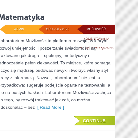
ADMIN
GRU - 28 - 2025
MOŻLIWOŚĆ
MATEMATYKA
KOMENTOWANIA
Laboratorium Możliwości to platforma rozwoju, w którym
rozwój umiejętności i poszerzanie świadomości są
ZOSTAŁA WYŁĄCZONA
traktowane jak droga – spokojny, metodyczny i
jednocześnie pełen ciekawości. To miejsce, które pomaga
uczyć się mądrzej, budować nawyki i tworzyć własny styl
pracy z informacją. Nazwa „Laboratorium” nie jest tu
przypadkowa: sugeruje podejście oparte na testowaniu, a
nie na pustych hasłach. Laboratorium Możliwości zachęca
do tego, by rozwój traktować jak coś, co można
udoskonalać – bez
[ Read More ]
CONTINUE