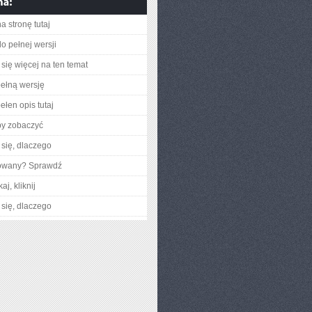
a stronę tutaj
o pełnej wersji
się więcej na ten temat
ełną wersję
ełen opis tutaj
by zobaczyć
się, dlaczego
gowany? Sprawdź
aj, kliknij
się, dlaczego