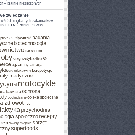
 –⁤ krainie⁣ niezliczonych ...
iwe zwiedzanie
e wśród magicznych zakamarków
 Albanii! Dziś ​zabieram Was ...
badania
asertywność
apteka
yczne
biotechnologia
ownictwo
car sharing
roby
e-
diagnostyka
dieta
erce
egzaminy
farmacja
yka
korepetycje
gry edukacyjne
iały medyczne
motocykle
ycyna
ochrona
acja klasyczna
ody
opieka społeczna
odchudzanie
ka zdrowotna
ilaktyka
przychodnia
recepty
ologia społeczna
sprzęt
tacja
rowery miejskie
superfoods
czny