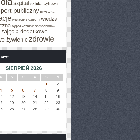
oła
szpital
sztuka cyfrowa
sport publiczny
turystyka
acje
wiedza
wakacje z dziećmi
czna
wypożyczalnie samochodów
zajęcia dodatkowe
a
zdrowie
we żywienie
SIERPIEŃ 2026
W
Ś
C
P
S
N
1
2
4
5
6
7
8
9
11
12
13
14
15
16
18
19
20
21
22
23
25
26
27
28
29
30