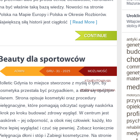
Mazurach
ma być właśnie taką bazą wiedzy. Nowości na stronie
Polska na Mapie Europy i Polska w Okresie Rozbiorów.
Urokl
ajwiększą siłą historii jest ciągłość
[ Read More ]
Witajci
stolicy‌
CONTINUE
antyki
genet
bud
cho
comm
ADMIN
GRU - 31 - 2025
MOŻLIWOŚĆ
genet
mater
BEAUTY
KOMENTOWANIA
Rolletic Gdynia to miejsce stworzone z myślą o tym, by
med
kosmetyka przestała być przypadkiem, a stała się spójnym
DLA
ZOSTAŁA WYŁĄCZONA
motoryz
planem. Strona opisuje kosmetyki oraz procedury
SPORTOWCÓW
przyr
pielęgnacyjne, które pomagają odczytać sygnały naskórka
opie
prof
i krok po kroku budować zdrowy wygląd. W centrum jest
naskórek – jej odporność, a obok niej człowiek: każdy, kto
psych
rehabili
chce lepiej wyglądać i czuć się pewniej. Zobacz koniecznie
medy
Pielęgnacja dłoni i stóp i Zabiegi kosmetyczne. Na stronie