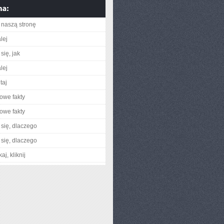
naszą stronę
lej
się, jak
lej
taj
owe fakty
owe fakty
się, dlaczego
się, dlaczego
aj, kliknij