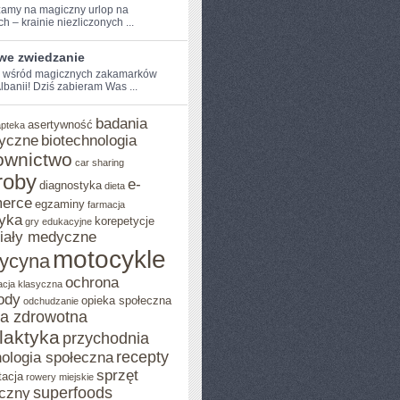
amy na magiczny⁣ urlop na
 –⁤ krainie⁣ niezliczonych ...
iwe zwiedzanie
e wśród magicznych zakamarków
 Albanii! Dziś ​zabieram Was ...
badania
asertywność
apteka
yczne
biotechnologia
ownictwo
car sharing
roby
e-
diagnostyka
dieta
erce
egzaminy
farmacja
yka
korepetycje
gry edukacyjne
iały medyczne
motocykle
ycyna
ochrona
acja klasyczna
ody
opieka społeczna
odchudzanie
ka zdrowotna
ilaktyka
przychodnia
recepty
ologia społeczna
sprzęt
tacja
rowery miejskie
superfoods
czny