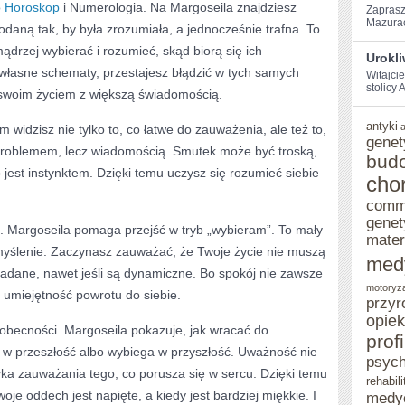
o
Horoskop
i Numerologia. Na Margoseila znajdziesz
Zaprasz
Mazurach
odaną tak, by była zrozumiała, a jednocześnie trafna. To
ądrzej wybierać i rozumieć, skąd biorą się ich
Urokl
własne schematy, przestajesz błądzić w tych samych
Witajci
stolicy‌
 swoim życiem z większą świadomością.
antyki
ym widzisz nie tylko to, co łatwe do zauważenia, ale też to,
genet
ą problemem, lecz wiadomością. Smutek może być troską,
bud
 jest instynktem. Dzięki temu uczysz się rozumieć siebie
cho
comm
genet
”. Margoseila pomaga przejść w tryb „wybieram”. To mały
mater
e myślenie. Zaczynasz zauważać, że Twoje życie nie muszą
med
ładane, nawet jeśli są dynamiczne. Bo spokój nie zawsze
motoryz
umiejętność powrotu do siebie.
przyr
opie
 obecności. Margoseila pokazuje, jak wracać do
prof
a w przeszłość albo wybiega w przyszłość. Uważność nie
psych
yka zauważania tego, co porusza się w sercu. Dzięki temu
rehabili
e oddech jest napięte, a kiedy jest bardziej miękkie. I
medy