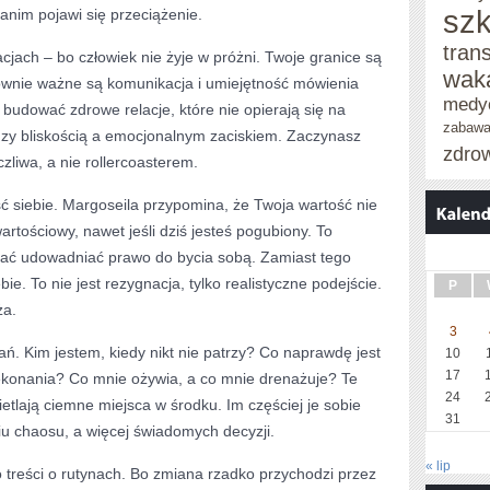
szk
anim pojawi się przeciążenie.
tran
lacjach – bo człowiek nie żyje w próżni. Twoje granice są
wak
równie ważne są komunikacja i umiejętność mówienia
medy
k budować zdrowe relacje, które nie opierają się na
zabaw
dzy bliskością a emocjonalnym zaciskiem. Zaczynasz
zdro
zliwa, a nie rollercoasterem.
 siebie. Margoseila przypomina, że Twoja wartość nie
rtościowy, nawet jeśli dziś jesteś pogubiony. To
tać udowadniać prawo do bycia sobą. Zamiast tego
ie. To nie jest rezygnacja, tylko realistyczne podejście.
P
ża.
3
. Kim jestem, kiedy nikt nie patrzy? Co naprawdę jest
10
17
konania? Co mnie ożywia, a co mnie drenażuje? Te
24
wietlają ciemne miejsca w środku. Im częściej je sobie
31
iu chaosu, a więcej świadomych decyzji.
« lip
o treści o rutynach. Bo zmiana rzadko przychodzi przez