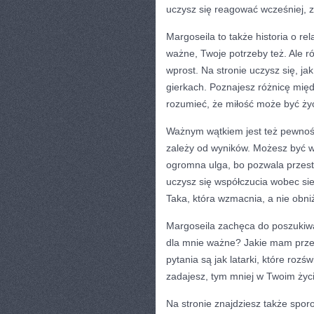
uczysz się reagować wcześniej, z
Margoseila to także historia o re
ważne, Twoje potrzeby też. Ale 
wprost. Na stronie uczysz się, ja
gierkach. Poznajesz różnicę mię
rozumieć, że miłość może być życ
Ważnym wątkiem jest też pewność
zależy od wyników. Możesz być wa
ogromna ulga, bo pozwala przes
uczysz się współczucia wobec sieb
Taka, która wzmacnia, a nie obni
Margoseila zachęca do poszukiwań
dla mnie ważne? Jakie mam prze
pytania są jak latarki, które rozś
zadajesz, tym mniej w Twoim życ
Na stronie znajdziesz także spor