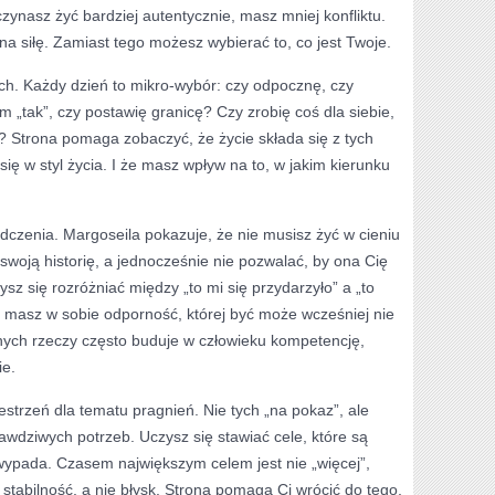
zynasz żyć bardziej autentycznie, masz mniej konfliktu.
a siłę. Zamiast tego możesz wybierać to, co jest Twoje.
ch. Każdy dzień to mikro-wybór: czy odpocznę, czy
 „tak”, czy postawię granicę? Czy zrobię coś dla siebie,
? Strona pomaga zobaczyć, że życie składa się z tych
ię w styl życia. I że masz wpływ na to, w jakim kierunku
czenia. Margoseila pokazuje, że nie musisz żyć w cieniu
swoją historię, a jednocześnie nie pozwalać, by ona Cię
sz się rozróżniać między „to mi się przydarzyło” a „to
e masz w sobie odporność, której być może wcześniej nie
nych rzeczy często buduje w człowieku kompetencję,
ie.
estrzeń dla tematu pragnień. Nie tych „na pokaz”, ale
rawdziwych potrzeb. Uczysz się stawiać cele, które są
wypada. Czasem największym celem jest nie „więcej”,
 stabilność, a nie błysk. Strona pomaga Ci wrócić do tego,