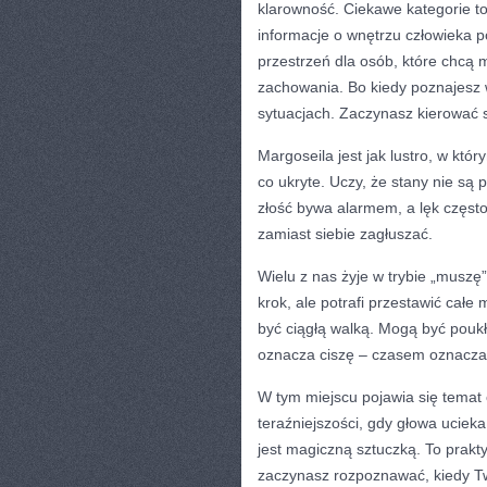
klarowność. Ciekawe kategorie t
informacje o wnętrzu człowieka p
przestrzeń dla osób, które chcą m
zachowania. Bo kiedy poznajesz 
sytuacjach. Zaczynasz kierować
Margoseila jest jak lustro, w któr
co ukryte. Uczy, że stany nie s
złość bywa alarmem, a lęk często
zamiast siebie zagłuszać.
Wielu z nas żyje w trybie „muszę
krok, ale potrafi przestawić cał
być ciągłą walką. Mogą być pouk
oznacza ciszę – czasem oznacza 
W tym miejscu pojawia się temat
teraźniejszości, gdy głowa uciek
jest magiczną sztuczką. To prakt
zaczynasz rozpoznawać, kiedy Twoj