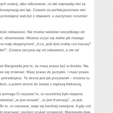
ch reakcji, albo odkrywanie, co tak naprawdę stoi za
rastynacją stoi lęk. Czasem za perfekcjonizmem stoi
z, przestajesz walczyć z objawem, a zaczynasz rozumieć
ości ciekawości. Nie musisz wiedzieć wszystkiego od
ć, obserwować. Możesz uczyć się siebie jak nowego
a mały eksperyment: „A co, jeśli dziś zrobię coś inaczej?
pła?”. Zmiana zaczyna się od ciekawości, a nie od
ań Margoseila jest to, że masz prawo być w drodze. Nie
wo się zmieniać. Masz prawo do pomyłek. I masz prawo
o potrzebujesz. Ta strona jest jak przystanek – możesz tu
ech, a potem wrócić do świata z większą lekkością.
re pomaga Ci nazywać to, co wcześniej było niejasne.
edzieć „to jest smutek”, „to jest frustracja”, „to jest
o to, co nazwane, staje się bardziej oswojone. A gdy coś
tym pracować: możesz szukać rozwiązań. Margoseila daje