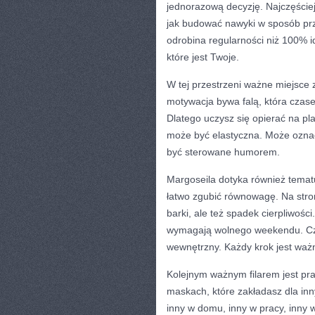
jednorazową decyzję. Najczęściej
jak budować nawyki w sposób przy
odrobina regularności niż 100% i
które jest Twoje.
W tej przestrzeni ważne miejsce 
motywacja bywa falą, która czase
Dlatego uczysz się opierać na pl
może być elastyczna. Może oznacz
być sterowane humorem.
Margoseila dotyka również temat
łatwo zgubić równowagę. Na stro
barki, ale też spadek cierpliwośc
wymagają wolnego weekendu. Cza
wewnętrzny. Każdy krok jest waż
Kolejnym ważnym filarem jest pra
maskach, które zakładasz dla inn
inny w domu, inny w pracy, inny 