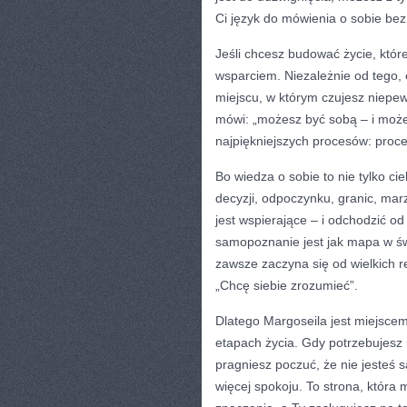
Ci język do mówienia o sobie be
Jeśli chcesz budować życie, któr
wsparciem. Niezależnie od tego, 
miejscu, w którym czujesz niepe
mówi: „możesz być sobą – i możesz
najpiękniejszych procesów: proc
Bo wiedza o sobie to nie tylko ci
decyzji, odpoczynku, granic, marze
jest wspierające – i odchodzić od
samopoznanie jest jak mapa w św
zawsze zaczyna się od wielkich 
„Chcę siebie zrozumieć”.
Dlatego Margoseila jest miejsce
etapach życia. Gdy potrzebujesz 
pragniesz poczuć, że nie jesteś 
więcej spokoju. To strona, która