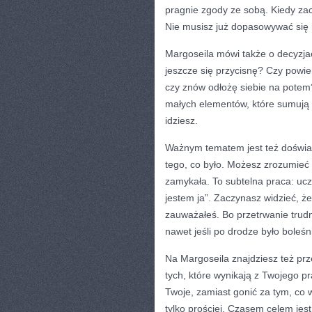
pragnie zgody ze sobą. Kiedy zac
Nie musisz już dopasowywać się n
Margoseila mówi także o decyzja
jeszcze się przycisnę? Czy powiem
czy znów odłożę siebie na potem
małych elementów, które sumują s
idziesz.
Ważnym tematem jest też doświad
tego, co było. Możesz zrozumieć 
zamykała. To subtelna praca: uczy
jestem ja”. Zaczynasz widzieć, ż
zauważałeś. Bo przetrwanie trud
nawet jeśli po drodze było boleśn
Na Margoseila znajdziesz też prz
tych, które wynikają z Twojego p
Twoje, zamiast gonić za tym, co 
tylko prościej. Czasem celem jest