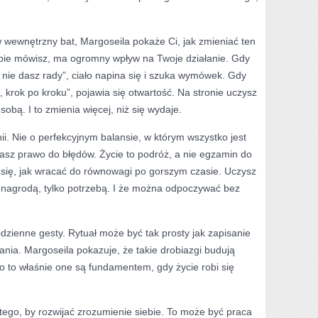
w wewnętrzny bat, Margoseila pokaże Ci, jak zmieniać ten
iebie mówisz, ma ogromny wpływ na Twoje działanie. Gdy
 nie dasz rady”, ciało napina się i szuka wymówek. Gdy
, krok po kroku”, pojawia się otwartość. Na stronie uczysz
obą. I to zmienia więcej, niż się wydaje.
ii. Nie o perfekcyjnym balansie, w którym wszystko jest
masz prawo do błędów. Życie to podróż, a nie egzamin do
 się, jak wracać do równowagi po gorszym czasie. Uczysz
t nagrodą, tylko potrzebą. I że można odpoczywać bez
odzienne gesty. Rytuał może być tak prosty jak zapisanie
ania. Margoseila pokazuje, że takie drobiazgi budują
o to właśnie one są fundamentem, gdy życie robi się
 tego, by rozwijać zrozumienie siebie. To może być praca