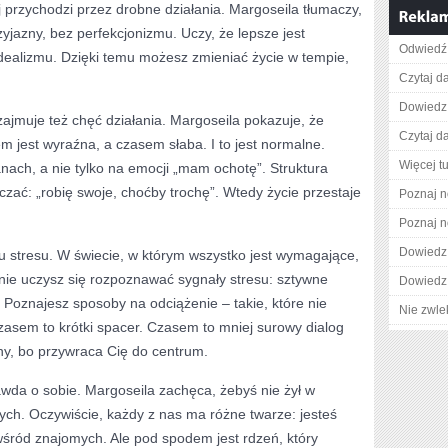
 przychodzi przez drobne działania. Margoseila tłumaczy,
jazny, bez perfekcjonizmu. Uczy, że lepsze jest
Odwiedź 
dealizmu. Dzięki temu możesz zmieniać życie w tempie,
Czytaj da
Dowiedz 
zajmuje też chęć działania. Margoseila pokazuje, że
Czytaj da
m jest wyraźna, a czasem słaba. I to jest normalne.
Więcej tu
anach, a nie tylko na emocji „mam ochotę”. Struktura
ać: „robię swoje, choćby trochę”. Wtedy życie przestaje
Poznaj n
Poznaj n
Dowiedz 
u stresu. W świecie, w którym wszystko jest wymagające,
nie uczysz się rozpoznawać sygnały stresu: sztywne
Dowiedz 
i. Poznajesz sposoby na odciążenie – takie, które nie
Nie zwlek
sem to krótki spacer. Czasem to mniej surowy dialog
ny, bo przywraca Cię do centrum.
wda o sobie. Margoseila zachęca, żebyś nie żył w
ych. Oczywiście, każdy z nas ma różne twarze: jesteś
wśród znajomych. Ale pod spodem jest rdzeń, który