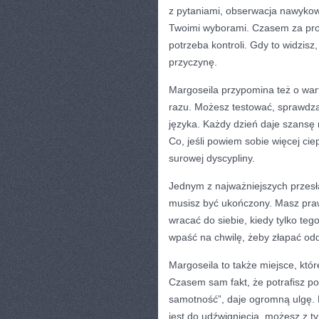
z pytaniami, obserwacja nawykowy
Twoimi wyborami. Czasem za prok
potrzeba kontroli. Gdy to widzis
przyczynę.
Margoseila przypomina też o wart
razu. Możesz testować, sprawdza
języka. Każdy dzień daje szansę n
Co, jeśli powiem sobie więcej cie
surowej dyscypliny.
Jednym z najważniejszych przesł
musisz być ukończony. Masz pra
wracać do siebie, kiedy tylko teg
wpaść na chwilę, żeby złapać odd
Margoseila to także miejsce, któ
Czasem sam fakt, że potrafisz powi
samotność”, daje ogromną ulgę. B
jest do udźwignięcia, możesz z 