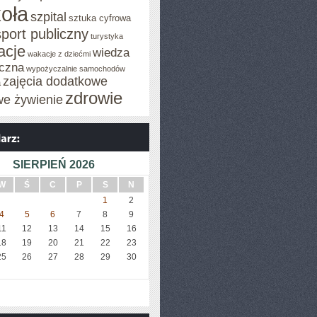
oła
szpital
sztuka cyfrowa
sport publiczny
turystyka
acje
wiedza
wakacje z dziećmi
czna
wypożyczalnie samochodów
zajęcia dodatkowe
a
zdrowie
we żywienie
SIERPIEŃ 2026
W
Ś
C
P
S
N
1
2
4
5
6
7
8
9
11
12
13
14
15
16
18
19
20
21
22
23
25
26
27
28
29
30