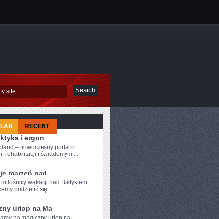
ULAR
RECENT
aktyka i ergon
oland – nowoczesny portal o
i, rehabilitacji i świadomym ...
je marzeń nad
 ⁣miłośnicy wakacji nad Bałtykiem!
emy podzielić się ...
zny urlop na Ma
amy na magiczny⁣ urlop na