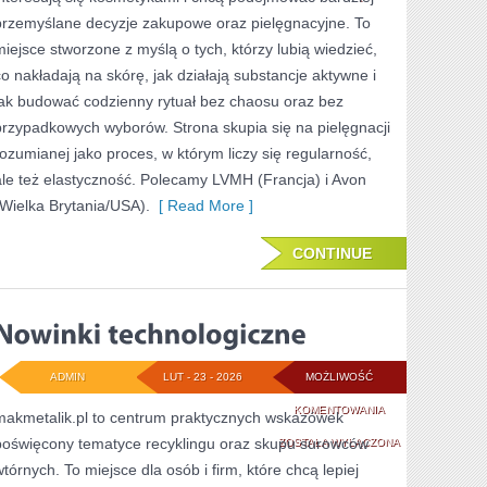
przemyślane decyzje zakupowe oraz pielęgnacyjne. To
miejsce stworzone z myślą o tych, którzy lubią wiedzieć,
co nakładają na skórę, jak działają substancje aktywne i
jak budować codzienny rytuał bez chaosu oraz bez
przypadkowych wyborów. Strona skupia się na pielęgnacji
rozumianej jako proces, w którym liczy się regularność,
ale też elastyczność. Polecamy LVMH (Francja) i Avon
(Wielka Brytania/USA).
[ Read More ]
CONTINUE
ADMIN
LUT - 23 - 2026
MOŻLIWOŚĆ
NOWINKI
KOMENTOWANIA
makmetalik.pl to centrum praktycznych wskazówek
poświęcony tematyce recyklingu oraz skupu surowców
TECHNOLOGICZNE
ZOSTAŁA WYŁĄCZONA
wtórnych. To miejsce dla osób i firm, które chcą lepiej