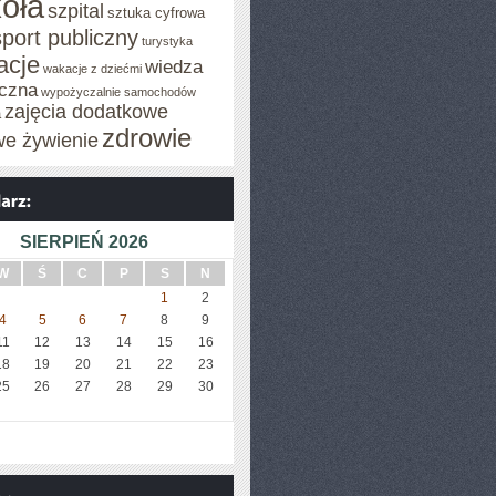
oła
szpital
sztuka cyfrowa
sport publiczny
turystyka
acje
wiedza
wakacje z dziećmi
czna
wypożyczalnie samochodów
zajęcia dodatkowe
a
zdrowie
we żywienie
SIERPIEŃ 2026
W
Ś
C
P
S
N
1
2
4
5
6
7
8
9
11
12
13
14
15
16
18
19
20
21
22
23
25
26
27
28
29
30