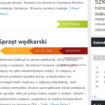
szk
uczą się tematu. Nowości na stronie to Inżynieria Wodna i
tran
Instalacje Sanitarne. W sercu serwisu znajduje
[ Read
wak
More ]
medy
CONTINUE
zabaw
zdro
ADMIN
LUT - 26 - 2026
MOŻLIWOŚĆ
SPRZĘT
P
KOMENTOWANIA
Nadorsze-haller.pl to serwis wędkarski, który powstał z
myślą o osobach, dla których łowienie ryb jest czymś
WĘDKARSKI
ZOSTAŁA WYŁĄCZONA
3
więcej niż tylko weekendowym hobby. To miejsce, w
10
którym praktyka spotyka teorię, a każdy tekst ma
17
pomagać łowić mądrzej i z większą satysfakcją. Jeśli
24
31
szukasz pomysłów, chcesz uporządkować swoje podejście
do sprzętu, albo po prostu lubisz czytać o wodzie, rybach i
« lip
wędkarskich realiach, znajdziesz tu solidne kompendium.
Nowości na stronie to DIY – Zrób
[ Read More ]