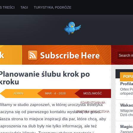
IS TREŚCI
TAGI
TURYSTYKA, PODRÓŻE
POP
Profil
Ortex P
ortopedi
ADMIN
MAR - 4 - 2026
MOŻLIWOŚĆ
PLANOWANIE
KOMENTOWANIA
Witamy w studio zaproszeń, w której uroczysta estetyka
Wakac
Witajcie
zaczyna się od pierwszego kontaktu wysłanej do gości.
ŚLUBU
ZOSTAŁA WYŁĄCZONA
Dziś chc
Nasza strona to miejsce inspiracji dla par, które chcą, aby
KROK
zaproszenia na ślub były nie tylko informacją, ale też
Magic
PO
Zaprasz