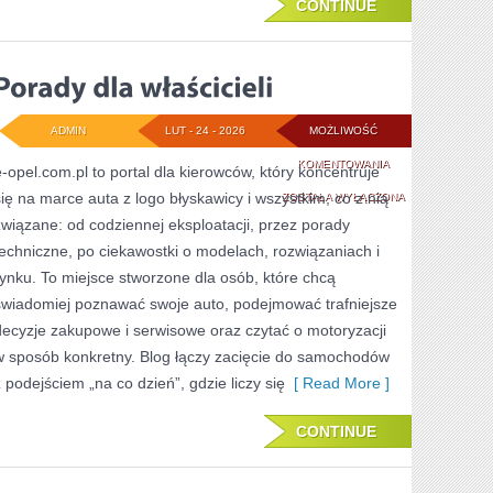
CONTINUE
ADMIN
LUT - 24 - 2026
MOŻLIWOŚĆ
PORADY
KOMENTOWANIA
e-opel.com.pl to portal dla kierowców, który koncentruje
się na marce auta z logo błyskawicy i wszystkim, co z nią
DLA
ZOSTAŁA WYŁĄCZONA
związane: od codziennej eksploatacji, przez porady
WŁAŚCICIELI
techniczne, po ciekawostki o modelach, rozwiązaniach i
rynku. To miejsce stworzone dla osób, które chcą
świadomiej poznawać swoje auto, podejmować trafniejsze
decyzje zakupowe i serwisowe oraz czytać o motoryzacji
w sposób konkretny. Blog łączy zacięcie do samochodów
z podejściem „na co dzień”, gdzie liczy się
[ Read More ]
CONTINUE