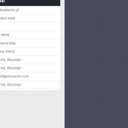
atkawberku.pl
ełen tekst
ofertę
ięcej tutaj
aj, kliknij
się, dlaczego
się, dlaczego
akridgemuseum.com
się, dlaczego