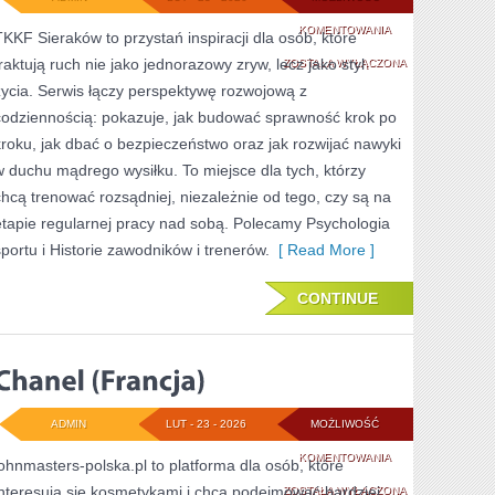
SPORTY
KOMENTOWANIA
TKKF Sieraków to przystań inspiracji dla osób, które
traktują ruch nie jako jednorazowy zryw, lecz jako styl
INDYWIDUALNE
ZOSTAŁA WYŁĄCZONA
życia. Serwis łączy perspektywę rozwojową z
codziennością: pokazuje, jak budować sprawność krok po
kroku, jak dbać o bezpieczeństwo oraz jak rozwijać nawyki
w duchu mądrego wysiłku. To miejsce dla tych, którzy
chcą trenować rozsądniej, niezależnie od tego, czy są na
etapie regularnej pracy nad sobą. Polecamy Psychologia
sportu i Historie zawodników i trenerów.
[ Read More ]
CONTINUE
ADMIN
LUT - 23 - 2026
MOŻLIWOŚĆ
CHANEL
KOMENTOWANIA
johnmasters-polska.pl to platforma dla osób, które
interesują się kosmetykami i chcą podejmować bardziej
(FRANCJA)
ZOSTAŁA WYŁĄCZONA