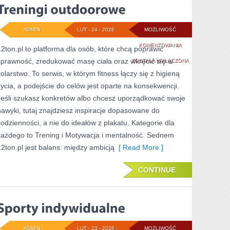
ADMIN
LUT - 24 - 2026
MOŻLIWOŚĆ
TRENINGI
KOMENTOWANIA
12ton.pl to platforma dla osób, które chcą poprawić
sprawność, zredukować masę ciała oraz wkręcić się w
OUTDOOROWE
ZOSTAŁA WYŁĄCZONA
kolarstwo. To serwis, w którym fitness łączy się z higieną
życia, a podejście do celów jest oparte na konsekwencji.
Jeśli szukasz konkretów albo chcesz uporządkować swoje
nawyki, tutaj znajdziesz inspiracje dopasowane do
codzienności, a nie do ideałów z plakatu. Kategorie dla
każdego to Trening i Motywacja i mentalność. Sednem
12ton.pl jest balans: między ambicją
[ Read More ]
CONTINUE
ADMIN
LUT - 23 - 2026
MOŻLIWOŚĆ