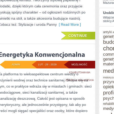
zapowiedzią klimatu. Tworzymy stylową papeterię i
Mazurach
KROKU
dodatki, dzięki którym cała ceremonia oraz przyjęcie
zyskują spójny charakter – od ogłoszeń rodzinnych po
Urokl
Witajci
winietki na stół, a także akcesoria budujące nastrój.
stolicy‌
Zobacz też: Stylizacje i uroda Panny
[ Read More ]
antyki
CONTINUE
genet
bud
cho
comm
genet
mater
ADMIN
LUT - 26 - 2026
MOŻLIWOŚĆ
med
ENERGETYKA
KOMENTOWANIA
Ta platforma to wieloaspektowe centrum wiedzy o
motoryz
inżynierii wodnej oraz technice sanitarnej. Skupia się na
KONWENCJONALN
ZOSTAŁA WYŁĄCZONA
przyr
tym, co w praktyce wdraża się w miastach i gminach: sieci
opie
prof
wodociągowe, sieci kanalizacji sanitarnej, a także
psych
kanalizację deszczową. Całość jest opisana w sposób
rehabili
merytoryczny, ale jednocześnie przystępny, tak aby po
medy
treści mogli sięgać specjaliści oraz osoby, które dopiero