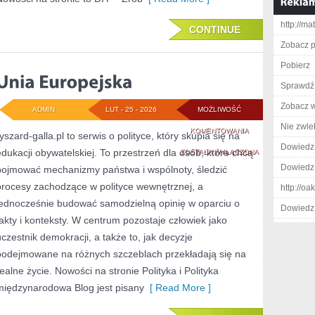
http://m
CONTINUE
Zobacz p
Pobierz
Sprawdź 
Zobacz w
ADMIN
LUT - 25 - 2026
MOŻLIWOŚĆ
Nie zwlek
UNIA
KOMENTOWANIA
yszard-galla.pl to serwis o polityce, który skupia się na
Dowiedz 
edukacji obywatelskiej. To przestrzeń dla osób, które chcą
EUROPEJSKA
ZOSTAŁA WYŁĄCZONA
Dowiedz 
pojmować mechanizmy państwa i wspólnoty, śledzić
procesy zachodzące w polityce wewnętrznej, a
http://o
jednocześnie budować samodzielną opinię w oparciu o
Dowiedz 
fakty i konteksty. W centrum pozostaje człowiek jako
uczestnik demokracji, a także to, jak decyzje
podejmowane na różnych szczeblach przekładają się na
realne życie. Nowości na stronie Polityka i Polityka
międzynarodowa Blog jest pisany
[ Read More ]