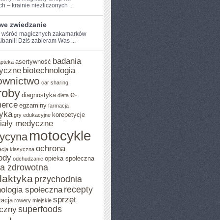
 –⁤ krainie⁣ niezliczonych ...
iwe zwiedzanie
e wśród magicznych zakamarków
 Albanii! Dziś ​zabieram Was ...
badania
asertywność
apteka
yczne
biotechnologia
ownictwo
car sharing
roby
e-
diagnostyka
dieta
erce
egzaminy
farmacja
yka
korepetycje
gry edukacyjne
iały medyczne
motocykle
ycyna
ochrona
acja klasyczna
A
ody
opieka społeczna
odchudzanie
ka zdrowotna
ilaktyka
przychodnia
recepty
ologia społeczna
sprzęt
tacja
rowery miejskie
superfoods
czny