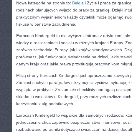
Nowe kategorie na stronie to:
Belgia
i Życie i praca za granic
rodzinach planujących wyjazd do pracy za granicę. Dzięki intu
praktycznym wyjaśnieniom każdy czytelnik może ogarnąć sw
fiskusa w państwie zatrudnienia.
Eurocash Kindergeld to nie wyłącznie strona z artykułami, a
wiedzy o rozliczeniach i socjalu w różnych krajach Europy. Zn
zarówno zachodniej Europy, jak i krajów skandynawskich. Dzi
porównasz, jak funkcjonują świadczenia na dzieci, jakie staw
danym kraju oraz jakie prawa przysługują pracownikom migru
Misją strony Eurocash Kindergeld jest upraszczanie zawiłych
Zamiast suchych paragrafów otrzymujesz życiowe sytuacje, któ
wygląda w praktyce. Zrozumiałe checklisty pomagają oszczędz
składaniu wniosków o Kindergeld, przy rocznych rozliczeniac
korzystaniu z ulg podatkowych.
Eurocash Kindergeld to wsparcie dla samotnych rodziców, któ
jednocześnie chcą zapewnić bezpieczeństwo finansowe rodzini
rozbudowane poradniki dotyczące świadczeń na dzieci, dodat