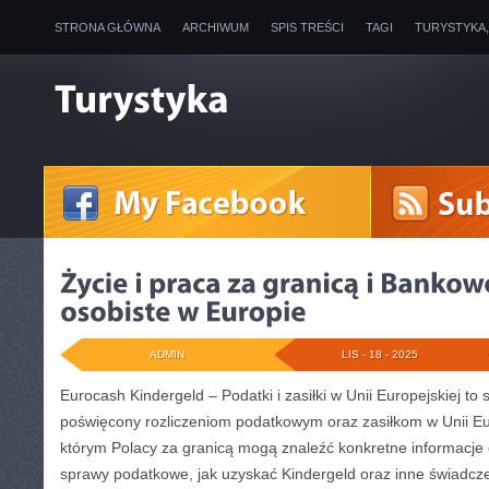
STRONA GŁÓWNA
ARCHIWUM
SPIS TREŚCI
TAGI
TURYSTYKA
ADMIN
LIS - 18 - 2025
Eurocash Kindergeld – Podatki i zasiłki w Unii Europejskiej to 
poświęcony rozliczeniom podatkowym oraz zasiłkom w Unii Eur
którym Polacy za granicą mogą znaleźć konkretne informacje o
sprawy podatkowe, jak uzyskać Kindergeld oraz inne świadcze