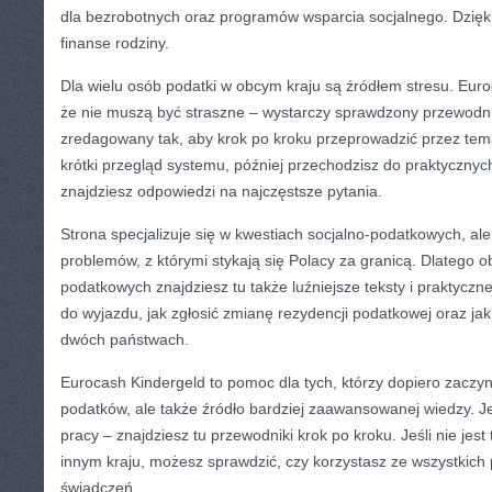
dla bezrobotnych oraz programów wsparcia socjalnego. Dzięki
finanse rodziny.
Dla wielu osób podatki w obcym kraju są źródłem stresu. Eur
że nie muszą być straszne – wystarczy sprawdzony przewodnik
zredagowany tak, aby krok po kroku przeprowadzić przez tem
krótki przegląd systemu, później przechodzisz do praktycznyc
znajdziesz odpowiedzi na najczęstsze pytania.
Strona specjalizuje się w kwestiach socjalno-podatkowych, a
problemów, z którymi stykają się Polacy za granicą. Dlatego
podatkowych znajdziesz tu także luźniejsze teksty i praktyczn
do wyjazdu, jak zgłosić zmianę rezydencji podatkowej oraz jak
dwóch państwach.
Eurocash Kindergeld to pomoc dla tych, którzy dopiero zaczy
podatków, ale także źródło bardziej zaawansowanej wiedzy. J
pracy – znajdziesz tu przewodniki krok po kroku. Jeśli nie jest
innym kraju, możesz sprawdzić, czy korzystasz ze wszystkich p
świadczeń.