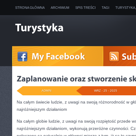
STRONA GŁÓWNA
ARCHIWUM
SPIS TREŚCI
TAGI
TURYSTYKA
ADMIN
WRZ - 25 - 2025
Na całym świecie ludzie, z uwagi na swoją różnorodność w gł
najróżniejszym działaniom
Na całym globie ludzie, z uwagi na swoją rozpiętość przede w
najróżniejszym działaniom, wykonują przeróżne czynności. Cz
połączone są naturalnie w głównej mierze z tym, iż są to czyn