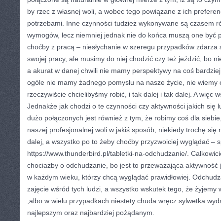
by rzec z własnej woli, a wobec tego powiązane z ich prefere
potrzebami. Inne czynności tudzież wykonywane są czasem 
wymogów, lecz niemniej jednak nie do końca muszą one być pr
choćby z pracą – niesłychanie w szeregu przypadków zdarza 
swojej pracy, ale musimy do niej chodzić czy też jeździć, bo 
a akurat w danej chwili nie mamy perspektywy na coś bardzie
ogóle nie mamy żadnego pomysłu na nasze życie, nie wiemy c
rzeczywiście chcielibyśmy robić, i tak dalej i tak dalej. A więc
Jednakże jak chodzi o te czynności czy aktywności jakich się
dużo połączonych jest również z tym, że robimy coś dla siebie
naszej profesjonalnej woli w jakiś sposób, niekiedy trochę si
dalej, a wszystko po to żeby choćby przyzwoiciej wyglądać – 
https://www.thunderbird.pl/tabletki-na-odchudzanie/. Całkowicie
chociażby o odchudzanie, bo jest to przeważająca aktywność j
w każdym wieku, którzy chcą wyglądać prawidłowiej. Odchudza
zajęcie wśród tych ludzi, a wszystko wskutek tego, że żyjemy
,albo w wielu przypadkach niestety chuda wręcz sylwetka wyd
najlepszym oraz najbardziej pożądanym.