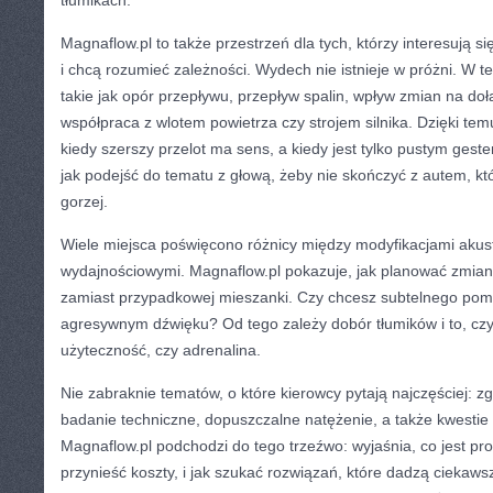
tłumikach.
Magnaflow.pl to także przestrzeń dla tych, którzy interesują s
i chcą rozumieć zależności. Wydech nie istnieje w próżni. W te
takie jak opór przepływu, przepływ spalin, wpływ zmian na do
współpraca z wlotem powietrza czy strojem silnika. Dzięki te
kiedy szerszy przelot ma sens, a kiedy jest tylko pustym ges
jak podejść do tematu z głową, żeby nie skończyć z autem, któ
gorzej.
Wiele miejsca poświęcono różnicy między modyfikacjami akus
wydajnościowymi. Magnaflow.pl pokazuje, jak planować zmiany
zamiast przypadkowej mieszanki. Czy chcesz subtelnego po
agresywnym dźwięku? Od tego zależy dobór tłumików i to, czy
użyteczność, czy adrenalina.
Nie zabraknie tematów, o które kierowcy pytają najczęściej: z
badanie techniczne, dopuszczalne natężenie, a także kwestie 
Magnaflow.pl podchodzi do tego trzeźwo: wyjaśnia, co jest p
przynieść koszty, i jak szukać rozwiązań, które dadzą ciekaw