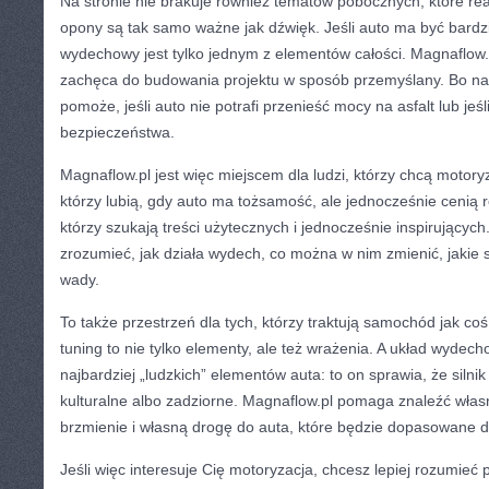
Na stronie nie brakuje również tematów pobocznych, które rea
opony są tak samo ważne jak dźwięk. Jeśli auto ma być bardzi
wydechowy jest tylko jednym z elementów całości. Magnaflow.
zachęca do budowania projektu w sposób przemyślany. Bo na
pomoże, jeśli auto nie potrafi przenieść mocy na asfalt lub jeśl
bezpieczeństwa.
Magnaflow.pl jest więc miejscem dla ludzi, którzy chcą motoryz
którzy lubią, gdy auto ma tożsamość, ale jednocześnie cenią 
którzy szukają treści użytecznych i jednocześnie inspirujących.
zrozumieć, jak działa wydech, co można w nim zmienić, jakie s
wady.
To także przestrzeń dla tych, którzy traktują samochód jak coś
tuning to nie tylko elementy, ale też wrażenia. A układ wyde
najbardziej „ludzkich” elementów auta: to on sprawia, że silnik
kulturalne albo zadziorne. Magnaflow.pl pomaga znaleźć włas
brzmienie i własną drogę do auta, które będzie dopasowane d
Jeśli więc interesuje Cię motoryzacja, chcesz lepiej rozumieć 