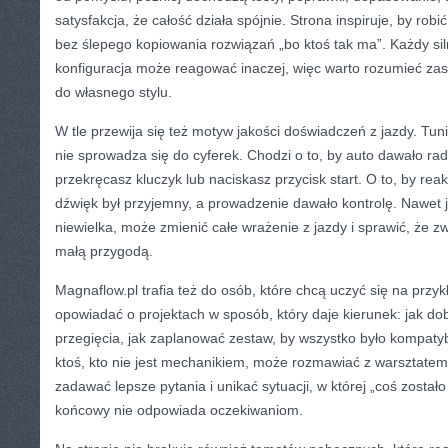
satysfakcja, że całość działa spójnie. Strona inspiruje, by robić
bez ślepego kopiowania rozwiązań „bo ktoś tak ma”. Każdy sil
konfiguracja może reagować inaczej, więc warto rozumieć za
do własnego stylu.
W tle przewija się też motyw jakości doświadczeń z jazdy. Tu
nie sprowadza się do cyferek. Chodzi o to, by auto dawało r
przekręcasz kluczyk lub naciskasz przycisk start. O to, by rea
dźwięk był przyjemny, a prowadzenie dawało kontrolę. Nawet je
niewielka, może zmienić całe wrażenie z jazdy i sprawić, że zw
małą przygodą.
Magnaflow.pl trafia też do osób, które chcą uczyć się na przyk
opowiadać o projektach w sposób, który daje kierunek: jak do
przegięcia, jak zaplanować zestaw, by wszystko było kompatyb
ktoś, kto nie jest mechanikiem, może rozmawiać z warsztatem
zadawać lepsze pytania i unikać sytuacji, w której „coś zostało
końcowy nie odpowiada oczekiwaniom.