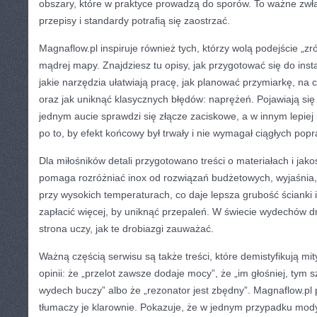
obszary, które w praktyce prowadzą do sporów. To ważne zwła
przepisy i standardy potrafią się zaostrzać.
Magnaflow.pl inspiruje również tych, którzy wolą podejście „zr
mądrej mapy. Znajdziesz tu opisy, jak przygotować się do ins
jakie narzędzia ułatwiają pracę, jak planować przymiarkę, na
oraz jak uniknąć klasycznych błędów: naprężeń. Pojawiają się
jednym aucie sprawdzi się złącze zaciskowe, a w innym lepie
po to, by efekt końcowy był trwały i nie wymagał ciągłych pop
Dla miłośników detali przygotowano treści o materiałach i jak
pomaga rozróżniać inox od rozwiązań budżetowych, wyjaśnia,
przy wysokich temperaturach, co daje lepsza grubość ścianki
zapłacić więcej, by uniknąć przepaleń. W świecie wydechów dr
strona uczy, jak te drobiazgi zauważać.
Ważną częścią serwisu są także treści, które demistyfikują mity
opinii: że „przelot zawsze dodaje mocy”, że „im głośniej, tym 
wydech buczy” albo że „rezonator jest zbędny”. Magnaflow.pl 
tłumaczy je klarownie. Pokazuje, że w jednym przypadku modyf