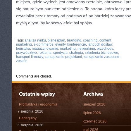
miejsca, gdzie wydech jest omawiany rzetelnie, obrazowo i pra
się naturalnym punktem odniesienia. To strona, która łączy p
czytelnika przez tematy od podstaw aż po bardziej zaawanso
myślą o tym, by końcowy efekt był spójny.
CATEGORIES:
TURYSTYKA, PODRÓŻE
Tagi:
analiza rynku
,
biznesplan
,
branding
,
coaching
,
content
marketing
,
e-commerce
,
eventy
,
konferencje
,
łańcuch dostaw
,
logistyka
,
magazynowanie
,
marketing
,
networking
,
przychody
,
przywództwo
,
reklama
,
spedycja
,
strategia
,
szkolenia biznesowe
,
transport firmowy
,
zarządzanie projektami
,
zarządzanie zasobami
,
zespół
Comments are closed.
Profilaktyka i ergonomia
sierpień 2026
7 sierpnia, 2026
lipiec 2026
Harlequiny
czerwiec 2026
6 sierpnia, 2026
maj 2026