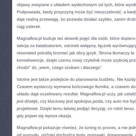
objawy związane z układem wydechowym od tych, które wynik
Podpowiada, kiedy przyczyną może być nieszczelność, a kiedy
daje realną przewagę, bo pozwala działać szybko, zanim drob
ciąg usterek.
Magnaflow.pl buduje też słownik pojęć dla osób, które dopiero
sekcja za katalizatorem, odcinek wstępny, łącznik wyrównują
resonated potrafią brzmieć jak obcy język. Strona tłumaczy te 
konsekwencje, dzięki czemu nowy czytelnik może szybciej prze
chodzi” do „wiem, czego szukam i dlaczego”.
Istotne jest także podejście do planowania budżetu. Nie każdy
Czasem wystarczy wymiana końcowego tłumika, a czasem do
układu daje oczekiwany rezultat. Magnaflow.pl uczy, jak ustalić
jest dźwięk, czy kluczowy jest spokojna jazda, czy auto ma by
projektowe. Dzięki temu łatwiej podjąć decyzję, co robić teraz,
gdy pojawi się lepsza okazja.
Magnaflow.pl pokazuje również, że tuning to proces, a nie j
od pomysłu, później dochodzą testy, poprawki, dopasowanie, 