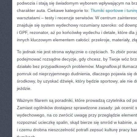
podwozia i stają się świadomym wyborem wpływającym na brzm
charakter auta. Ciekawe kategorie to:
Tłumiki sportowe i tuni
warsztatami – testy i recenzje serwisów. W centrum zaintere
znajduje się system wydechowy rozumiany szeroko: od downpip
i GPF, rezonator, aż po końcówkę wydechu i detale, które dla
innych kluczowym elementem całości: przekroje, materiały, zł
To jednak nie jest strona wyłącznie o częściach. To zbiór pora
podejmować rozsądne decyzje, gdy chcesz, by Twoje wóz brzmia
działało bez przypadkowych problemów. Magnaflow.pl tłumaczy,
pomruk od nieprzyjemnego dudnienia, dlaczego pojawia się dro
środkowy, by uzyskać dźwięk, który będzie sportowy, ale nie 
jeździe.
Ważnym filarem są poradniki, które prowadzą czytelnika od p
Zamiast ogólników dostajesz sprawdzone zasady: jak ocenić 
wydechowego, na co zwrócić uwagę przy przeglądzie element
rozpoznać ucieczkę spalin, skąd bierze się smród w kabinie, a
i czemu drobna nieszczelność potrafi zepsuć kulturę pracy ba