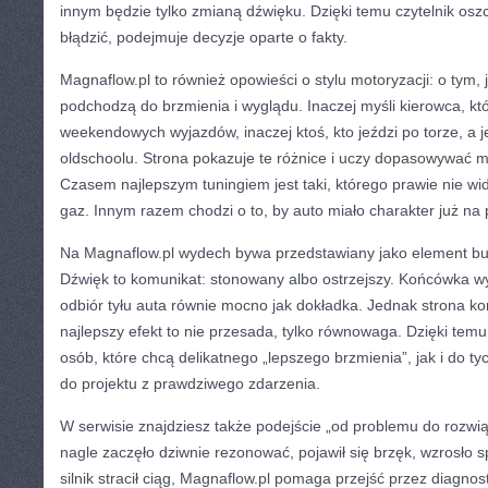
innym będzie tylko zmianą dźwięku. Dzięki temu czytelnik osz
błądzić, podejmuje decyzje oparte o fakty.
Magnaflow.pl to również opowieści o stylu motoryzacji: o tym, 
podchodzą do brzmienia i wyglądu. Inaczej myśli kierowca, kt
weekendowych wyjazdów, inaczej ktoś, kto jeździ po torze, a j
oldschoolu. Strona pokazuje te różnice i uczy dopasowywać m
Czasem najlepszym tuningiem jest taki, którego prawie nie wid
gaz. Innym razem chodzi o to, by auto miało charakter już na 
Na Magnaflow.pl wydech bywa przedstawiany jako element bu
Dźwięk to komunikat: stonowany albo ostrzejszy. Końcówka wy
odbiór tyłu auta równie mocno jak dokładka. Jednak strona k
najlepszy efekt to nie przesada, tylko równowaga. Dzięki temu 
osób, które chcą delikatnego „lepszego brzmienia”, jak i do tyc
do projektu z prawdziwego zdarzenia.
W serwisie znajdziesz także podejście „od problemu do rozwią
nagle zaczęło dziwnie rezonować, pojawił się brzęk, wzrosło sp
silnik stracił ciąg, Magnaflow.pl pomaga przejść przez diagnos