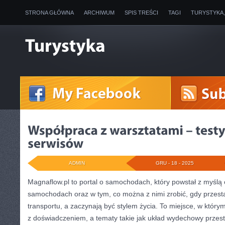
STRONA GŁÓWNA
ARCHIWUM
SPIS TREŚCI
TAGI
TURYSTYKA
ADMIN
GRU - 18 - 2025
Magnaflow.pl to portal o samochodach, który powstał z myśl
samochodach oraz w tym, co można z nimi zrobić, gdy przesta
transportu, a zaczynają być stylem życia. To miejsce, w który
z doświadczeniem, a tematy takie jak układ wydechowy prze