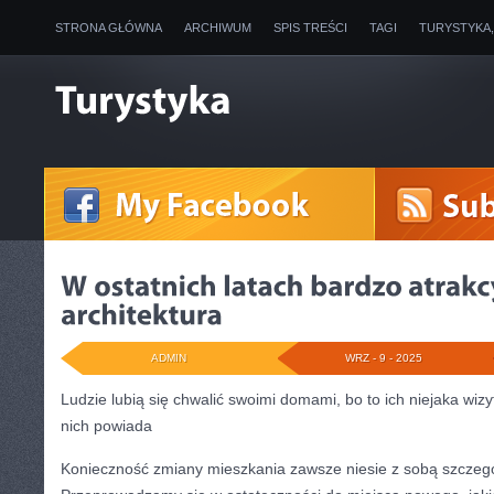
STRONA GŁÓWNA
ARCHIWUM
SPIS TREŚCI
TAGI
TURYSTYKA
ADMIN
WRZ - 9 - 2025
Ludzie lubią się chwalić swoimi domami, bo to ich niejaka wiz
nich powiada
Konieczność zmiany mieszkania zawsze niesie z sobą szczegó