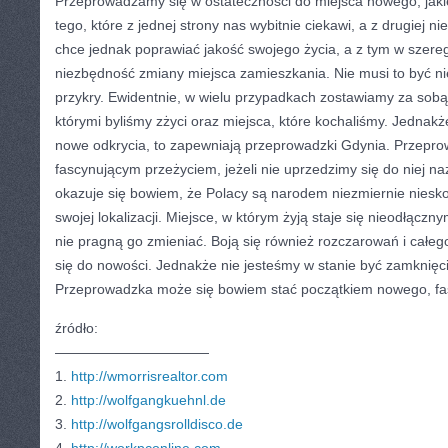
Przeprowadzamy się w ostateczności do miejsca nowego, jak
tego, które z jednej strony nas wybitnie ciekawi, a z drugiej n
chce jednak poprawiać jakość swojego życia, a z tym w szere
niezbędność zmiany miejsca zamieszkania. Nie musi to być ni
przykry. Ewidentnie, w wielu przypadkach zostawiamy za sobą 
którymi byliśmy zżyci oraz miejsca, które kochaliśmy. Jednak
nowe odkrycia, to zapewniają przeprowadzki Gdynia. Przepro
fascynującym przeżyciem, jeżeli nie uprzedzimy się do niej n
okazuje się bowiem, że Polacy są narodem niezmiernie niesk
swojej lokalizacji. Miejsce, w którym żyją staje się nieodłączn
nie pragną go zmieniać. Boją się również rozczarowań i całe
się do nowości. Jednakże nie jesteśmy w stanie być zamknięc
Przeprowadzka może się bowiem stać początkiem nowego, fa
źródło:
———————————
1.
http://wmorrisrealtor.com
2.
http://wolfgangkuehnl.de
3.
http://wolfgangsrolldisco.de