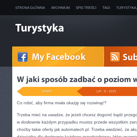
STRONA GŁÓWNA
ARCHIWUM
SPIS TREŚCI
TAGI
TURYSTYKA
ADMIN
LIP - 8 - 2025
Co robić, aby firma miała okazję się rozwinąć?
Trzeba mieć na uwadze, że jeżeli chcesz dogonić bądź przego
w dosłownie każdym przypadku musisz przede wszystkim zwr
choćby takie oferty jak automatech.pl. Trzeba wiedzieć, że aku
dziesiątkę dla dosłownie każdego przedsiębiorcy, który pragni