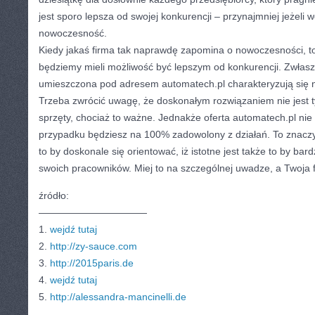
jest sporo lepsza od swojej konkurencji – przynajmniej jeżeli
nowoczesność.
Kiedy jakaś firma tak naprawdę zapomina o nowoczesności, t
będziemy mieli możliwość być lepszym od konkurencji. Zwłaszcz
umieszczona pod adresem automatech.pl charakteryzują się n
Trzeba zwrócić uwagę, że doskonałym rozwiązaniem nie jest 
sprzęty, chociaż to ważne. Jednakże oferta automatech.pl ni
przypadku będziesz na 100% zadowolony z działań. To znacz
to by doskonale się orientować, iż istotne jest także to by bar
swoich pracowników. Miej to na szczególnej uwadze, a Twoja f
źródło:
———————————
1.
wejdź tutaj
2.
http://zy-sauce.com
3.
http://2015paris.de
4.
wejdź tutaj
5.
http://alessandra-mancinelli.de