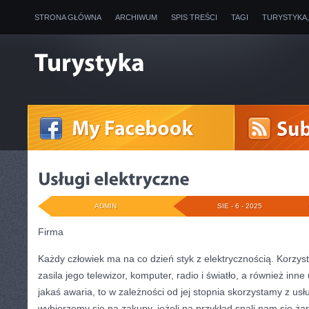
STRONA GŁÓWNA
ARCHIWUM
SPIS TREŚCI
TAGI
TURYSTYKA
ADMIN
SIE - 6 - 2025
Firma
Każdy człowiek ma na co dzień styk z elektrycznością. Korzys
zasila jego telewizor, komputer, radio i światło, a również inne
jakaś awaria, to w zależności od jej stopnia skorzystamy z usł
wybierzemy się na zakupy, jeżeli na przykład spali nam się ża