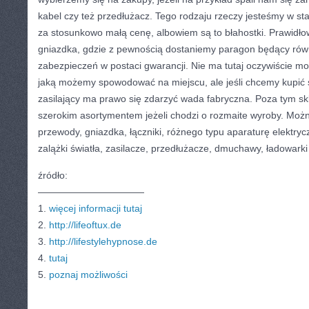
kabel czy też przedłużacz. Tego rodzaju rzeczy jesteśmy w sta
za stosunkowo małą cenę, albowiem są to błahostki. Prawidło
gniazdka, gdzie z pewnością dostaniemy paragon będący ró
zabezpieczeń w postaci gwarancji. Nie ma tutaj oczywiście mo
jaką możemy spowodować na miejscu, ale jeśli chcemy kupić s
zasilający ma prawo się zdarzyć wada fabryczna. Poza tym sk
szerokim asortymentem jeżeli chodzi o rozmaite wyroby. Możn
przewody, gniazdka, łączniki, różnego typu aparaturę elektryc
zalążki światła, zasilacze, przedłużacze, dmuchawy, ładowarki
źródło:
———————————
1.
więcej informacji tutaj
2.
http://lifeoftux.de
3.
http://lifestylehypnose.de
4.
tutaj
5.
poznaj możliwości
CATEGORIES:
TURYSTYKA, PODRÓŻE