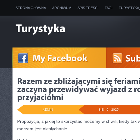
STRONA GŁÓWNA
ARCHIWUM
SPIS TREŚCI
TAGI
TURYSTYKA
ADMIN
SIE - 6 - 2025
Propozycja, z jakiej to skorzystać możemy w chwili, kiedy ta
morzem jest niesłychanie