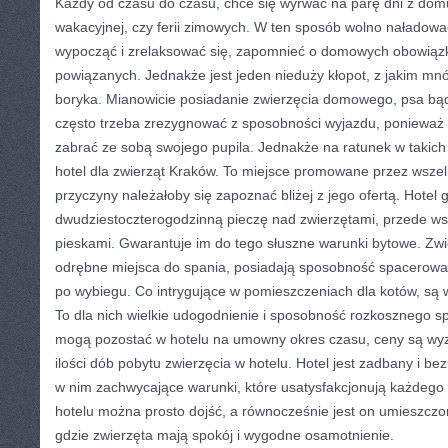
Każdy od czasu do czasu, chce się wyrwać na parę dni z dom
wakacyjnej, czy ferii zimowych. W ten sposób wolno naładowa
wypocząć i zrelaksować się, zapomnieć o domowych obowiązk
powiązanych. Jednakże jest jeden nieduży kłopot, z jakim mnó
boryka. Mianowicie posiadanie zwierzęcia domowego, psa bą
często trzeba zrezygnować z sposobności wyjazdu, ponieważ 
zabrać ze sobą swojego pupila. Jednakże na ratunek w taki
hotel dla zwierząt Kraków. To miejsce promowane przez wszelkic
przyczyny należałoby się zapoznać bliżej z jego ofertą. Hotel 
dwudziestoczterogodzinną pieczę nad zwierzętami, przede ws
pieskami. Gwarantuje im do tego słuszne warunki bytowe. Zw
odrębne miejsca do spania, posiadają sposobność spacerowan
po wybiegu. Co intrygujące w pomieszczeniach dla kotów, są 
To dla nich wielkie udogodnienie i sposobność rozkosznego s
mogą pozostać w hotelu na umowny okres czasu, ceny są wy
ilości dób pobytu zwierzęcia w hotelu. Hotel jest zadbany i b
w nim zachwycające warunki, które usatysfakcjonują każdego 
hotelu można prosto dojść, a równocześnie jest on umieszczony 
gdzie zwierzęta mają spokój i wygodne osamotnienie.