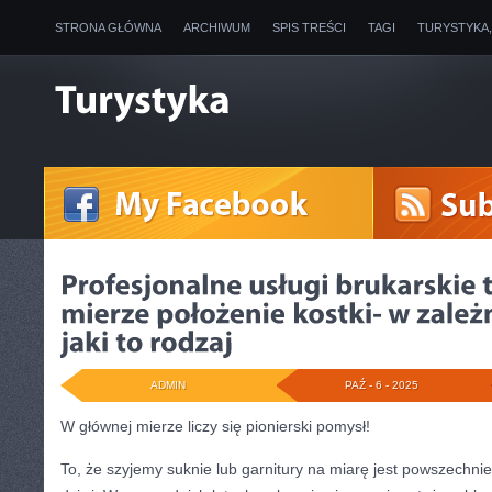
STRONA GŁÓWNA
ARCHIWUM
SPIS TREŚCI
TAGI
TURYSTYKA
ADMIN
PAŹ - 6 - 2025
W głównej mierze liczy się pionierski pomysł!
To, że szyjemy suknie lub garnitury na miarę jest powszechni