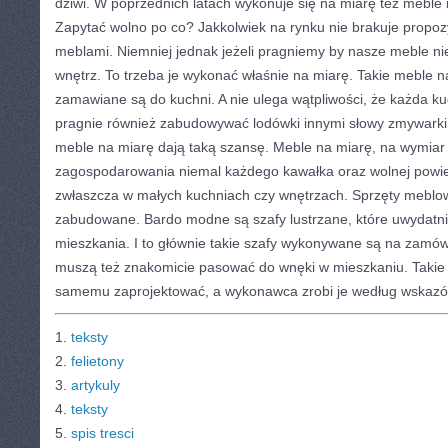
dziwi. W poprzednich latach wykonuje się na miarę też meble r
Zapytać wolno po co? Jakkolwiek na rynku nie brakuje propozy
meblami. Niemniej jednak jeżeli pragniemy by nasze meble n
wnętrz. To trzeba je wykonać właśnie na miarę. Takie meble n
zamawiane są do kuchni. A nie ulega wątpliwości, że każda ku
pragnie również zabudowywać lodówki innymi słowy zmywark
meble na miarę dają taką szansę. Meble na miarę, na wymiar
zagospodarowania niemal każdego kawałka oraz wolnej powierz
zwłaszcza w małych kuchniach czy wnętrzach. Sprzęty meblow
zabudowane. Bardo modne są szafy lustrzane, które uwydatni
mieszkania. I to głównie takie szafy wykonywane są na zamów
muszą też znakomicie pasować do wnęki w mieszkaniu. Takie
samemu zaprojektować, a wykonawca zrobi je według wskaz
1.
teksty
2.
felietony
3.
artykuly
4.
teksty
5.
spis tresci