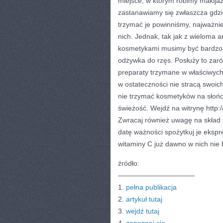
miejsce, w którym robimy makija
zastanawiamy się zwłaszcza gdzi
trzymać je powinniśmy, najważni
nich. Jednak, tak jak z wieloma a
kosmetykami musimy być bardzo o
odżywka do rzęs. Posłuży to zaró
preparaty trzymane w właściwych
w ostateczności nie stracą swoic
nie trzymać kosmetyków na słońc
świeżość. Wejdź na witrynę http:/
Zwracaj również uwagę na skład i
datę ważności spożytkuj je ekspr
witaminy C już dawno w nich nie 
źródło:
———————————
1.
pełna publikacja
2.
artykuł tutaj
3.
wejdź tutaj