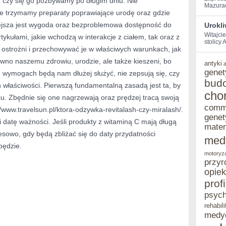
ż czy się go pozbywamy po długim dniu. Nie
Mazurach
e trzymamy preparaty poprawiające urodę oraz gdzie
W
ejsza jest wygoda oraz bezproblemowa dostępność do
Urokl
SPOJRZENIU
Witajci
rtykułami, jakie wchodzą w interakcje z ciałem, tak oraz z
stolicy‌
strożni i przechowywać je w właściwych warunkach, jak
wno naszemu zdrowiu, urodzie, ale także kieszeni, bo
antyki
genet
 wymogach będą nam dłużej służyć, nie zepsują się, czy
bud
h właściwości. Pierwszą fundamentalną zasadą jest ta, by
cho
u. Zbędnie się one nagrzewają oraz prędzej tracą swoją
comm
/www.travelsun.pl/ktora-odzywka-revitalash-czy-miralash/.
genet
 datę ważności. Jeśli produkty z witaminą C mają długą
mater
esowo, gdy będą zbliżać się do daty przydatności
med
będzie.
motoryz
przyr
opie
prof
psych
rehabili
medy