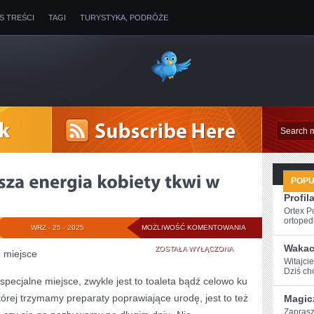
IS TREŚCI
TAGI
TURYSTYKA, PODRÓŻE
POP
Profil
Ortex P
ortopedi
PODOBNO
WRZ - 25 - 2025
MOŻLIWOŚĆ KOMENTOWANIA
Wakac
NAJWIĘKSZA
ZOSTAŁA WYŁĄCZONA
 miejsce
Witajcie
ENERGIA
Dziś chc
pecjalne miejsce, zwykle jest to toaleta bądź celowo ku
KOBIETY
órej trzymamy preparaty poprawiające urodę, jest to też
Magic
TKWI
Zaprasz