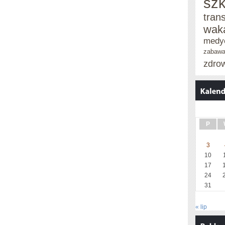
szk
tran
wak
medy
zabaw
zdro
P
3
10
17
24
31
« lip