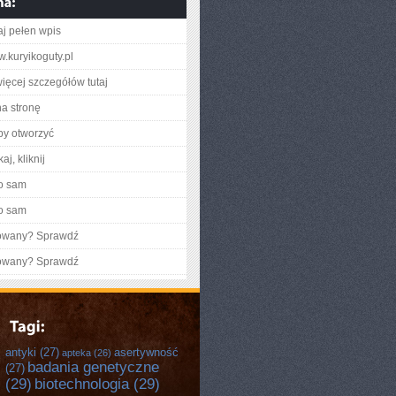
aj pełen wpis
w.kuryikoguty.pl
ięcej szczegółów tutaj
na stronę
aby otworzyć
aj, kliknij
o sam
o sam
gowany? Sprawdź
gowany? Sprawdź
antyki
(27)
asertywność
apteka
(26)
badania genetyczne
(27)
(29)
biotechnologia
(29)