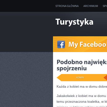
STRONA GŁÓWNA
ARCHIWUM
SP
ADMIN
Każda z kobiet ma w domu dobre
Jakakolwiek z kobiet ma w domu s
temu przeznaczona toaletka, w kt