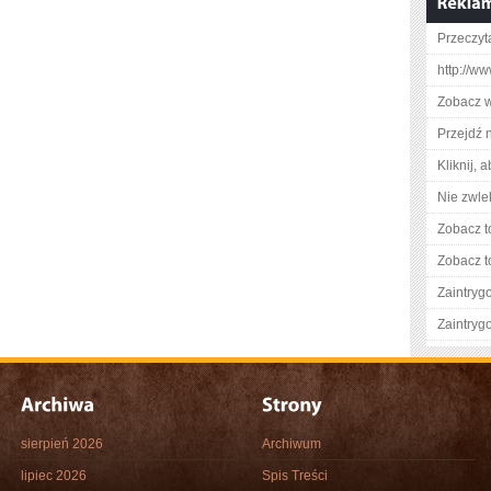
Przeczyt
http://ww
Zobacz w
Przejdź 
Kliknij, 
Nie zwlek
Zobacz t
Zobacz t
Zaintry
Zaintry
sierpień 2026
Archiwum
lipiec 2026
Spis Treści