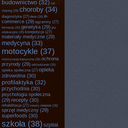
budownictwo
(32)
car
choroby
(34)
sharing
(26)
e-
diagnostyka
(27)
dieta
(26)
commerce
(29)
egzaminy
(27)
genetyka
(29)
farmacja
(26)
gry
korepetycje
(27)
edukacyjne
(26)
materiały medyczne
(29)
medycyna
(33)
motocykle
(37)
ochrona
motoryzacja klasyczna
(26)
przyrody
(29)
odchudzanie
(26)
opieka
opieka społeczna
(27)
zdrowotna
(30)
profilaktyka
(32)
przychodnia
(30)
psychologia społeczna
recepty
(30)
(29)
rehabilitacja
(27)
rowery miejskie
(26)
sprzęt medyczny
(29)
superfoods
(30)
szkoła
(38)
szpital