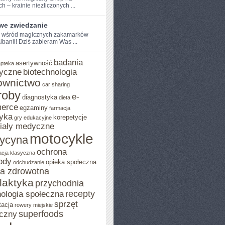
 –⁤ krainie⁣ niezliczonych ...
iwe zwiedzanie
e wśród magicznych zakamarków
 Albanii! Dziś ​zabieram Was ...
badania
asertywność
apteka
yczne
biotechnologia
ownictwo
car sharing
roby
e-
diagnostyka
dieta
erce
egzaminy
farmacja
yka
korepetycje
gry edukacyjne
iały medyczne
motocykle
ycyna
ochrona
acja klasyczna
ody
opieka społeczna
odchudzanie
ka zdrowotna
ilaktyka
przychodnia
recepty
ologia społeczna
sprzęt
tacja
rowery miejskie
superfoods
czny