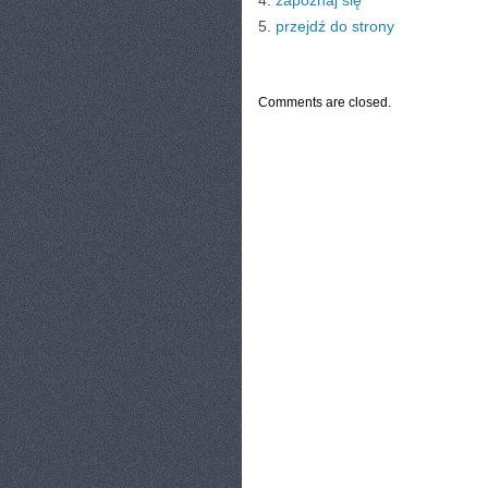
4.
zapoznaj się
5.
przejdź do strony
CATEGORIES:
TURYSTYKA, PODRÓŻE
Comments are closed.