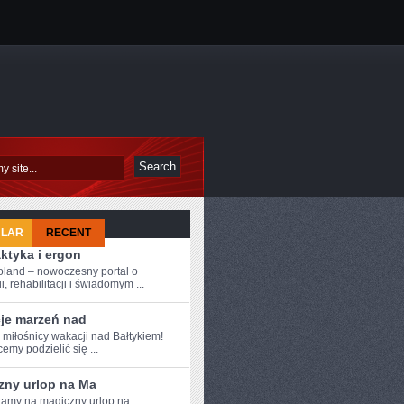
ULAR
RECENT
aktyka i ergon
oland – nowoczesny portal o
i, rehabilitacji i świadomym ...
je marzeń nad
 ⁣miłośnicy wakacji nad Bałtykiem!
emy podzielić się ...
zny urlop na Ma
amy na magiczny⁣ urlop na