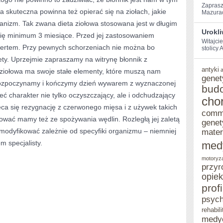
Zaprasz
ta skuteczna powinna też opierać się na ziołach, jakie
Mazurach
izm. Tak zwana dieta ziołowa stosowana jest w długim
Urokl
 się minimum 3 miesiące. Przed jej zastosowaniem
Witajci
spertem. Przy pewnych schorzeniach nie można bo
stolicy‌
ety. Uprzejmie zapraszamy na witrynę błonnik z
antyki
ziołowa ma swoje stałe elementy, które muszą nam
genet
ozpoczynamy i kończymy dzień wywarem z wyznaczonej
bud
ieć charakter nie tylko oczyszczający, ale i odchudzający
cho
eca się rezygnację z czerwonego mięsa i z używek takich
comm
nować mamy też ze spożywania wędlin. Rozległą jej zaletą
genet
a modyfikować zależnie od specyfiki organizmu – niemniej
mater
m specjalisty.
med
motoryz
przyr
opie
prof
psych
rehabili
medy