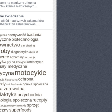
amy na magiczny⁣ urlop na
 –⁤ krainie⁣ niezliczonych ...
iwe zwiedzanie
e wśród magicznych zakamarków
 Albanii! Dziś ​zabieram Was ...
badania
asertywność
apteka
yczne
biotechnologia
ownictwo
car sharing
roby
e-
diagnostyka
dieta
erce
egzaminy
farmacja
yka
korepetycje
gry edukacyjne
iały medyczne
motocykle
ycyna
ochrona
acja klasyczna
ody
opieka społeczna
odchudzanie
ka zdrowotna
ilaktyka
przychodnia
recepty
ologia społeczna
sprzęt
tacja
rowery miejskie
superfoods
czny