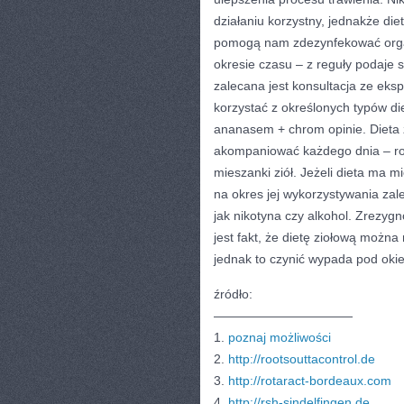
działaniu korzystny, jednakże die
pomogą nam zdezynfekować organ
okresie czasu – z reguły podaje
zalecana jest konsultacja ze ek
korzystać z określonych typów di
ananasem + chrom opinie. Dieta 
akompaniować każdego dnia – r
mieszanki ziół. Jeżeli dieta ma m
na okres jej wykorzystywania zal
jak nikotyna czy alkohol. Zrezyg
jest fakt, że dietę ziołową możn
jednak to czynić wypada pod okie
źródło:
———————————
1.
poznaj możliwości
2.
http://rootsouttacontrol.de
3.
http://rotaract-bordeaux.com
4.
http://rsh-sindelfingen.de