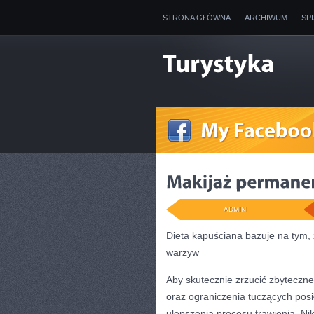
STRONA GŁÓWNA
ARCHIWUM
SP
ADMIN
Dieta kapuściana bazuje na tym, 
warzyw
Aby skutecznie zrzucić zbyteczne
oraz ograniczenia tuczących posi
ulepszenia procesu trawienia. Ni