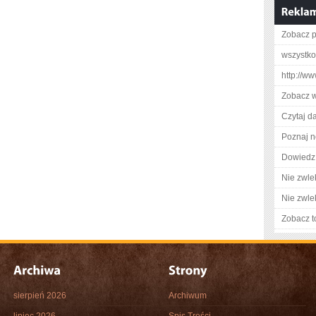
Zobacz p
wszystk
http://ww
Zobacz w
Czytaj da
Poznaj n
Dowiedz 
Nie zwlek
Nie zwlek
Zobacz t
sierpień 2026
Archiwum