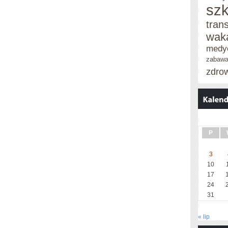
szk
tran
wak
medy
zabaw
zdro
P
3
10
17
24
31
« lip