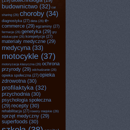
(29)
biotechnologia
(29)
budownictwo
(32)
car
choroby
(34)
sharing
(26)
e-
diagnostyka
(27)
dieta
(26)
commerce
(29)
egzaminy
(27)
genetyka
(29)
farmacja
(26)
gry
korepetycje
(27)
edukacyjne
(26)
materiały medyczne
(29)
medycyna
(33)
motocykle
(37)
ochrona
motoryzacja klasyczna
(26)
przyrody
(29)
odchudzanie
(26)
opieka
opieka społeczna
(27)
zdrowotna
(30)
profilaktyka
(32)
przychodnia
(30)
psychologia społeczna
recepty
(30)
(29)
rehabilitacja
(27)
rowery miejskie
(26)
sprzęt medyczny
(29)
superfoods
(30)
szkoła
(38)