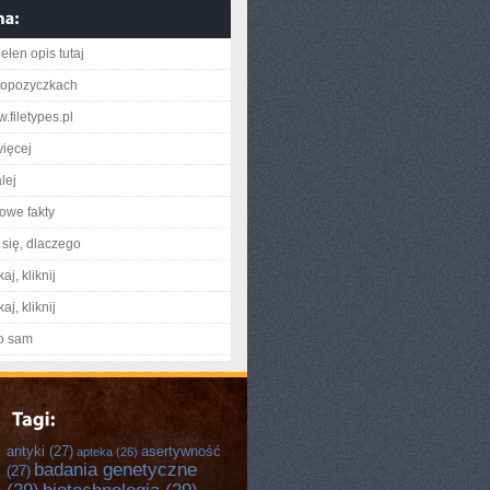
ełen opis tutaj
oopozyczkach
w.filetypes.pl
ięcej
lej
owe fakty
się, dlaczego
aj, kliknij
aj, kliknij
o sam
antyki
(27)
asertywność
apteka
(26)
badania genetyczne
(27)