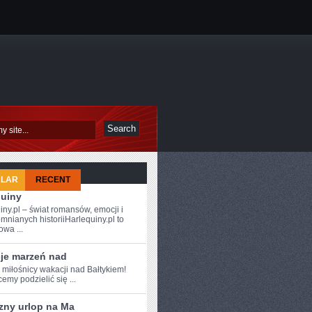
ULAR
RECENT
quiny
iny.pl – świat romansów, emocji i
mnianych historiiHarlequiny.pl to
owa ...
je marzeń nad
 ⁣miłośnicy wakacji nad Bałtykiem!
emy podzielić się ...
zny urlop na Ma