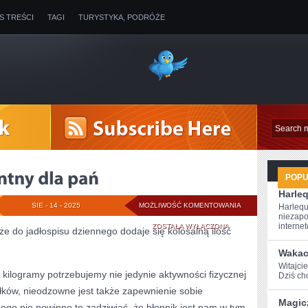
IS TREŚCI
TAGI
TURYSTYKA, PODRÓŻE
POP
Harle
MAKIJAŻ
SIE - 14 - 2025
MOŻLIWOŚĆ KOMENTOWANIA
Harlequ
niezapo
PERMANENTNY
internet
ZOSTAŁA WYŁĄCZONA
że do jadłospisu dziennego dodaje się kolosalną ilość
DLA
Wakac
Witajcie
PAŃ
 kilogramy potrzebujemy nie jedynie aktywności fizycznej
Dziś chc
łków, nieodzowne jest także zapewnienie sobie
Magic
kogo nie powinno to zadziwiać, że błonnik jest nam w tym