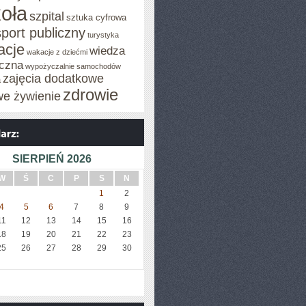
oła
szpital
sztuka cyfrowa
sport publiczny
turystyka
acje
wiedza
wakacje z dziećmi
czna
wypożyczalnie samochodów
zajęcia dodatkowe
a
zdrowie
we żywienie
SIERPIEŃ 2026
W
Ś
C
P
S
N
1
2
4
5
6
7
8
9
11
12
13
14
15
16
18
19
20
21
22
23
25
26
27
28
29
30