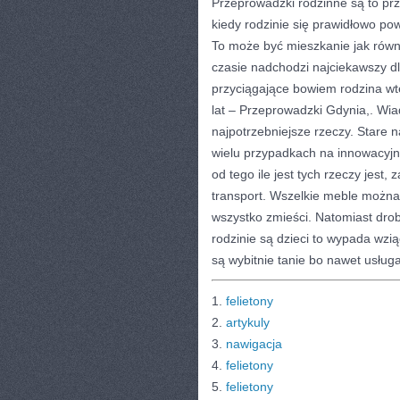
Przeprowadzki rodzinne są to pr
kiedy rodzinie się prawidłowo po
To może być mieszkanie jak rów
czasie nadchodzi najciekawszy dl
przyciągające bowiem rodzina wte
lat – Przeprowadzki Gdynia,. Wia
najpotrzebniejsze rzeczy. Stare 
wielu przypadkach na innowacyjn
od tego ile jest tych rzeczy jest,
transport. Wszelkie meble można
wszystko zmieści. Natomiast dr
rodzinie są dzieci to wypada wzi
są wybitnie tanie bo nawet usługa
1.
felietony
2.
artykuly
3.
nawigacja
4.
felietony
5.
felietony