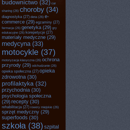
budownictwo
(32)
car
choroby
(34)
sharing
(26)
e-
diagnostyka
(27)
dieta
(26)
commerce
(29)
egzaminy
(27)
genetyka
(29)
farmacja
(26)
gry
korepetycje
(27)
edukacyjne
(26)
materiały medyczne
(29)
medycyna
(33)
motocykle
(37)
ochrona
motoryzacja klasyczna
(26)
przyrody
(29)
odchudzanie
(26)
opieka
opieka społeczna
(27)
zdrowotna
(30)
profilaktyka
(32)
przychodnia
(30)
psychologia społeczna
recepty
(30)
(29)
rehabilitacja
(27)
rowery miejskie
(26)
sprzęt medyczny
(29)
superfoods
(30)
szkoła
(38)
szpital