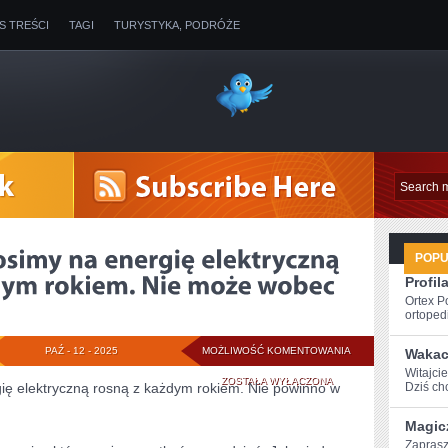
IS TREŚCI
TAGI
TURYSTYKA, PODRÓŻE
POP
Profil
Ortex P
ortopedi
KOSZTY,
PAŹ - 12 - 2025
MOŻLIWOŚĆ KOMENTOWANIA
Wakac
Witajcie
JAKIE
ZOSTAŁA WYŁĄCZONA
gię elektryczną rosną z każdym rokiem. Nie powinno w
Dziś chc
PONOSIMY
Magic
NA
Zaprasz