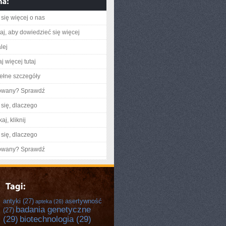
się więcej o nas
utaj, aby dowiedzieć się więcej
lej
j więcej tutaj
ełne szczegóły
gowany? Sprawdź
się, dlaczego
aj, kliknij
się, dlaczego
gowany? Sprawdź
antyki
(27)
asertywność
apteka
(26)
badania genetyczne
(27)
(29)
biotechnologia
(29)