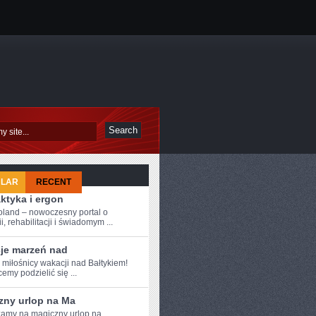
ULAR
RECENT
aktyka i ergon
oland – nowoczesny portal o
i, rehabilitacji i świadomym ...
je marzeń nad
 ⁣miłośnicy wakacji nad Bałtykiem!
emy podzielić się ...
zny urlop na Ma
amy na magiczny⁣ urlop na