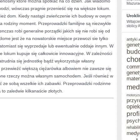
zenosiny które można spotkać na co dzień. Jak wiadomo
Mazurach
ENERGIĘ
wodzi, wówczas pragnie przenieść się na większe lokum.
Urokl
nież dom. Kiedy nastąpi zwieńczenie ich budowy w owym
ELEKTRYCZNĄ
Witajci
a rodziny moment. Przeprowadzki familijne są niezwykle
DOJRZEWAJĄ
stolicy‌
nczas robi generalne porządki jakich się nie robi się od
Z
dome jest że na nowatorskie miejsce przewozi sie tylko
antyki
genet
KAŻDYM
natomiast się wyprzedaje lub ewentualnie oddaje innym. W
bud
e lokum kupuje się całkowicie innowacyjne. W zależności
ROKIEM.
cho
 zatrudnia się jednostkę bądź wykorzystuje własny
NIE
comm
 przewieźć większą ciężarówka albowiem nie zawsze się
genet
MOŻE
obne rzeczy można własnym samochodem. Jeśli również w
mater
WOBEC
ąć ze sobą wszelkie ich zabawki. Przeprowadzki rodzinne
med
 to zaledwie kilkanaście złotych.
TEGO
motoryz
przyr
opie
prof
psych
rehabili
medy