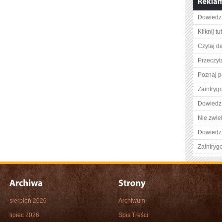
Dowiedz 
Kliknij t
Czytaj da
Przeczyta
Poznaj p
Zaintry
Dowiedz 
Nie zwlek
Dowiedz 
Zaintry
sierpień 2026
Archiwum
lipiec 2026
Spis Treści