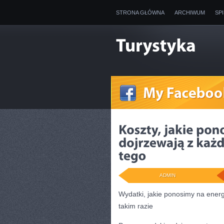
STRONA GŁÓWNA
ARCHIWUM
SP
ADMIN
Wydatki, jakie ponosimy na ener
takim razie