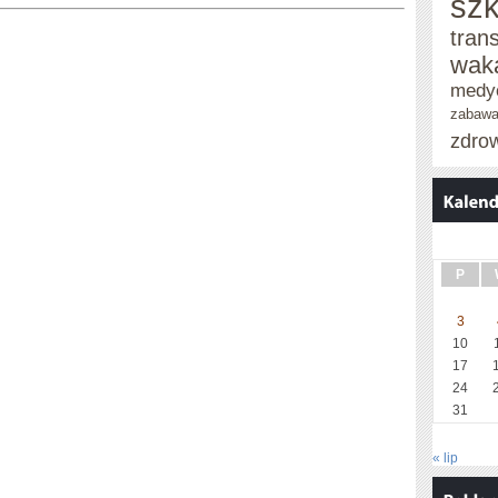
szk
tran
wak
medy
zabaw
zdro
P
3
10
17
24
31
« lip