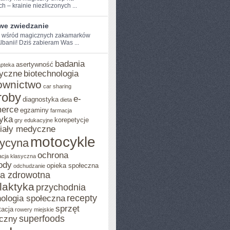
 –⁤ krainie⁣ niezliczonych ...
iwe zwiedzanie
e wśród magicznych zakamarków
 Albanii! Dziś ​zabieram Was ...
badania
asertywność
apteka
yczne
biotechnologia
ownictwo
car sharing
roby
e-
diagnostyka
dieta
erce
egzaminy
farmacja
yka
korepetycje
gry edukacyjne
iały medyczne
motocykle
ycyna
ochrona
acja klasyczna
ody
opieka społeczna
odchudzanie
ka zdrowotna
ilaktyka
przychodnia
recepty
ologia społeczna
sprzęt
tacja
rowery miejskie
superfoods
czny