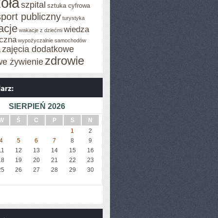
oła
szpital
sztuka cyfrowa
sport publiczny
turystyka
acje
wiedza
wakacje z dziećmi
czna
wypożyczalnie samochodów
zajęcia dodatkowe
a
zdrowie
we żywienie
SIERPIEŃ 2026
W
Ś
C
P
S
N
1
2
4
5
6
7
8
9
11
12
13
14
15
16
18
19
20
21
22
23
25
26
27
28
29
30