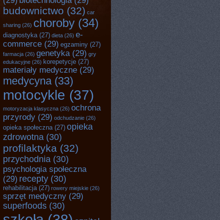
(29)
biotechnologia
(29)
budownictwo
(32)
car
choroby
(34)
sharing
(26)
e-
diagnostyka
(27)
dieta
(26)
commerce
(29)
egzaminy
(27)
genetyka
(29)
farmacja
(26)
gry
korepetycje
(27)
edukacyjne
(26)
materiały medyczne
(29)
medycyna
(33)
motocykle
(37)
ochrona
motoryzacja klasyczna
(26)
przyrody
(29)
odchudzanie
(26)
opieka
opieka społeczna
(27)
zdrowotna
(30)
profilaktyka
(32)
przychodnia
(30)
psychologia społeczna
recepty
(30)
(29)
rehabilitacja
(27)
rowery miejskie
(26)
sprzęt medyczny
(29)
superfoods
(30)
szkoła
(38)