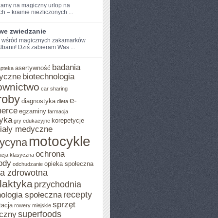
amy na magiczny⁣ urlop na
 –⁤ krainie⁣ niezliczonych ...
iwe zwiedzanie
e wśród magicznych zakamarków
 Albanii! Dziś ​zabieram Was ...
badania
asertywność
apteka
yczne
biotechnologia
ownictwo
car sharing
roby
e-
diagnostyka
dieta
erce
egzaminy
farmacja
yka
korepetycje
gry edukacyjne
iały medyczne
motocykle
ycyna
ochrona
acja klasyczna
ody
opieka społeczna
odchudzanie
ka zdrowotna
ilaktyka
przychodnia
recepty
ologia społeczna
sprzęt
tacja
rowery miejskie
superfoods
czny