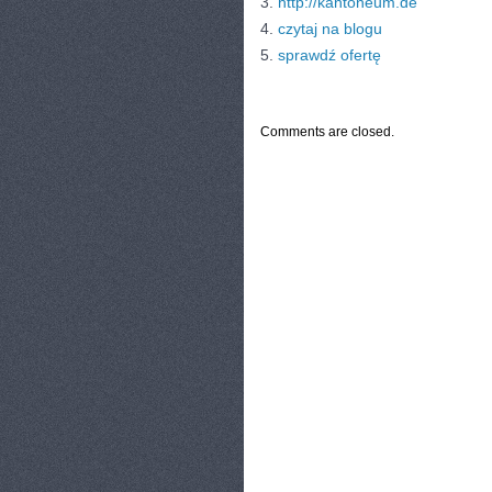
3.
http://kantoneum.de
4.
czytaj na blogu
5.
sprawdź ofertę
CATEGORIES:
TURYSTYKA, PODRÓŻE
Comments are closed.