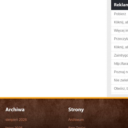
Pobierz
Kliknij, 
Więcej i
Przeczyta
Kliknij, 
Zaintry
http://ta
Poznaj n
Nie zwlek
Otwórz, 
sierpień 2026
Archiwum