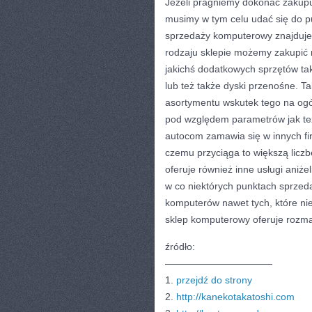
Jeżeli pragniemy dokonać zakup
musimy w tym celu udać się do 
sprzedaży komputerowy znajduje 
rodzaju sklepie możemy zakupić 
jakichś dodatkowych sprzętów tak
lub też także dyski przenośne. 
asortymentu wskutek tego na ogół
pod względem parametrów jak też
autocom zamawia się w innych fir
czemu przyciąga to większą licz
oferuje również inne usługi aniż
w co niektórych punktach sprzeda
komputerów nawet tych, które ni
sklep komputerowy oferuje rozm
źródło:
———————————
1.
przejdź do strony
2.
http://kanekotakatoshi.com