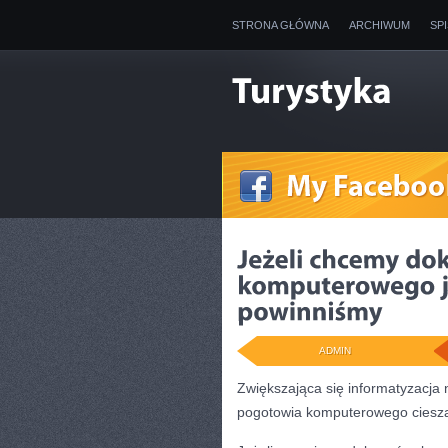
STRONA GŁÓWNA
ARCHIWUM
SP
ADMIN
Zwiększająca się informatyzacja 
pogotowia komputerowego ciesz