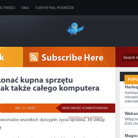
IS TREŚCI
TAGI
TURYSTYKA, PODRÓŻE
POP
Harle
Harlequ
niezapo
internet
JEŻELI
SIE - 4 - 2025
MOŻLIWOŚĆ KOMENTOWANIA
Wakac
CHCEMY
ZOSTAŁA WYŁĄCZONA
nieomalże wszelkich dyscyplin życia sprawia, że usługi
Witajcie
Dziś chc
ą
DOKONAĆ
Magic
KUPNA