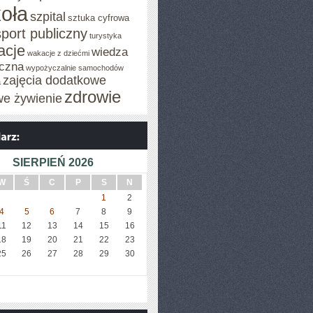
oła
szpital
sztuka cyfrowa
sport publiczny
turystyka
acje
wiedza
wakacje z dziećmi
czna
wypożyczalnie samochodów
zajęcia dodatkowe
a
zdrowie
we żywienie
SIERPIEŃ 2026
W
Ś
C
P
S
N
1
2
4
5
6
7
8
9
11
12
13
14
15
16
18
19
20
21
22
23
25
26
27
28
29
30