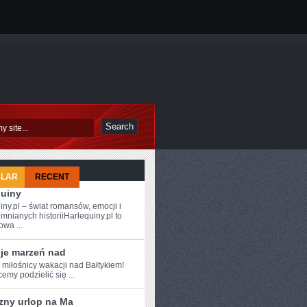
ULAR
RECENT
quiny
iny.pl – świat romansów, emocji i
mnianych historiiHarlequiny.pl to
owa ...
je marzeń nad
 ⁣miłośnicy wakacji nad Bałtykiem!
emy podzielić się ...
zny urlop na Ma