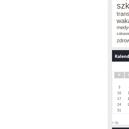
szk
tran
wak
medy
zabaw
zdro
P
3
10
17
24
31
« lip