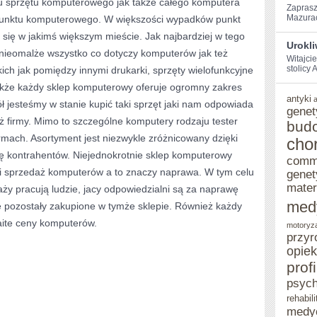
u sprzętu komputerowego jak także całego komputera
Zaprasz
SPRZĘTU
Mazurach
punktu komputerowego. W większości wypadków punkt
się w jakimś większym mieście. Jak najbardziej w tego
KOMPUTEROWEGO
Urokl
nieomalże wszystko co dotyczy komputerów jak też
JAK
Witajci
stolicy‌
ich jak pomiędzy innymi drukarki, sprzęty wielofunkcyjne
TAKŻE
Także każdy sklep komputerowy oferuje ogromny zakres
antyki
CAŁEGO
 jesteśmy w stanie kupić taki sprzęt jaki nam odpowiada
genet
 firmy. Mimo to szczególne komputery rodzaju tester
KOMPUTERA
bud
mach. Asortyment jest niezwykle zróżnicowany dzięki
cho
POWINNIŚMY
bę kontrahentów. Niejednokrotnie sklep komputerowy
comm
eli sprzedaż komputerów a to znaczy naprawa. W tym celu
genet
mater
ży pracują ludzie, jacy odpowiedzialni są za naprawę
med
e pozostały zakupione w tymże sklepie. Również każdy
aite ceny komputerów.
motoryz
przyr
opie
prof
psych
rehabili
medy