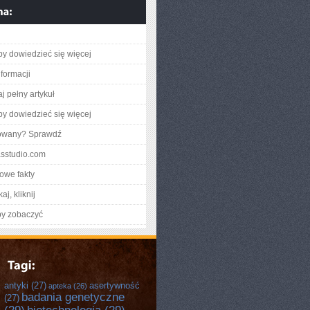
aby dowiedzieć się więcej
nformacji
j pełny artykuł
aby dowiedzieć się więcej
gowany? Sprawdź
rasstudio.com
owe fakty
aj, kliknij
by zobaczyć
antyki
(27)
asertywność
apteka
(26)
badania genetyczne
(27)