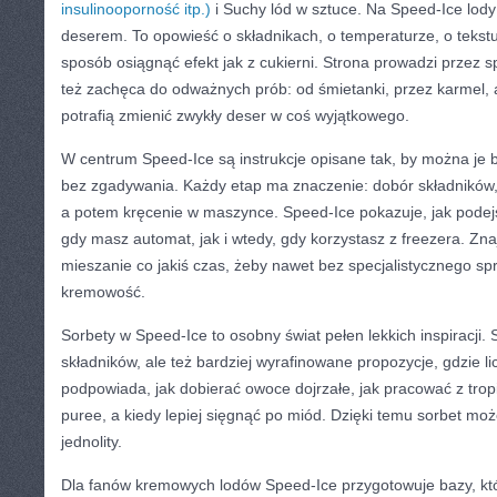
insulinooporność itp.)
i Suchy lód w sztuce. Na Speed-Ice lody 
deserem. To opowieść o składnikach, o temperaturze, o tekstur
sposób osiągnąć efekt jak z cukierni. Strona prowadzi przez 
też zachęca do odważnych prób: od śmietanki, przez karmel, 
potrafią zmienić zwykły deser w coś wyjątkowego.
W centrum Speed-Ice są instrukcje opisane tak, by można je b
bez zgadywania. Każdy etap ma znaczenie: dobór składników,
a potem kręcenie w maszynce. Speed-Ice pokazuje, jak podej
gdy masz automat, jak i wtedy, gdy korzystasz z freezera. Zn
mieszanie co jakiś czas, żeby nawet bez specjalistycznego s
kremowość.
Sorbety w Speed-Ice to osobny świat pełen lekkich inspiracji.
składników, ale też bardziej wyrafinowane propozycje, gdzie li
podpowiada, jak dobierać owoce dojrzałe, jak pracować z trop
puree, a kiedy lepiej sięgnąć po miód. Dzięki temu sorbet moż
jednolity.
Dla fanów kremowych lodów Speed-Ice przygotowuje bazy, kt