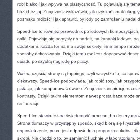
robi białko i jak wpływa na plastyczność. Tu pojawiają się temat
baza bez jaj. Znajdziesz wskazówki, jak uzyskać smak okrągły
posmaku mdłości i jak sprawić, by lody po zamrożeniu nadal d
Speed-Ice to również przewodnik po lodowych kompozycjach,
gałki. Pojawiają się pomysły na parfait, na kanapki lodowe, na 
dodatkami. Każda forma ma swoje sekrety: inne tempo mrożeni
sposoby dekorowania. Dzięki temu możesz dopasować deser d
obiadu po szybką nagrodę po pracy.
Ważną częścią strony są toppings, czyli wszystko to, co sprawi
ciekawszy. Speed-Ice podpowiada, jak robić sosy, jak przygot
pistacje, jak komponować owoce. Znajdziesz inspiracje na cias
kontrasty. Dzięki takim elementom nawet prosta baza może 
restauracji.
Speed-Ice stawia też na świadomość procesu, bo desery mroż
Strona tłumaczy w przystępny sposób, skąd biorą się kryształki
napowietrzenie, po co jest odpowiednia proporcja cukrów i d
skrobi. Nie chodzi o to, by zamienić kuchnię w laboratorium, ty