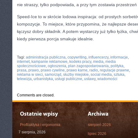
nie straszy, tylko podpowiada, a przy tym zostawia przestrzeń 
Speed-Ice to w skrócie lodowa inspiracja: od prostych sorbetó
kompozycje. To miejsce, które przypomina, że najlepsze dese
łączysz dobry składnik. A potem wystarczy już tylko łyżka, chw
kiedy pierwsza porcja smakuje idealnie.
CATEGORIES:
TURYSTYKA, PODRÓŻE
Tagi:
administracja publiczna
,
copywriting
,
influencerzy
,
informacje
,
internet
,
kampanie reklamowe
,
kodeks pracy
,
media
,
media
społecznościowe
,
ogłoszenia
,
plan zagospodarowania
,
polityka
,
prasa
,
prawo
,
prawo cywilne
,
prawo karne
,
radio
,
regulacje prawne
,
reklama w sieci
,
samorząd
,
służby miejskie
,
social media
,
sztuka
,
telewizja
,
urbanistyka
,
usługi publiczne
,
ustawy
,
wiadomości
Comments are closed.
Profilaktyka i ergonomia
sierpień 2026
7 sierpnia, 2026
lipiec 2026