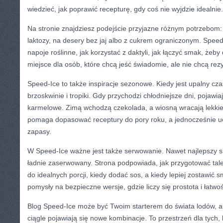
wiedzieć, jak poprawić recepturę, gdy coś nie wyjdzie idealnie.
Na stronie znajdziesz podejście przyjazne różnym potrzebom:
laktozy, na desery bez jaj albo z cukrem ograniczonym. Speed
napoje roślinne, jak korzystać z daktyli, jak łączyć smak, żeby
miejsce dla osób, które chcą jeść świadomie, ale nie chcą rez
Speed-Ice to także inspiracje sezonowe. Kiedy jest upalny cza
brzoskwinie i tropiki. Gdy przychodzi chłodniejsze dni, pojawiaj
karmelowe. Zimą wchodzą czekolada, a wiosną wracają lekkie
pomaga dopasować receptury do pory roku, a jednocześnie uc
zapasy.
W Speed-Ice ważne jest także serwowanie. Nawet najlepszy s
ładnie zaserwowany. Strona podpowiada, jak przygotować tale
do idealnych porcji, kiedy dodać sos, a kiedy lepiej zostawić s
pomysły na bezpieczne wersje, gdzie liczy się prostota i łatwo
Blog Speed-Ice może być Twoim starterem do świata lodów, a
ciągle pojawiają się nowe kombinacje. To przestrzeń dla tych