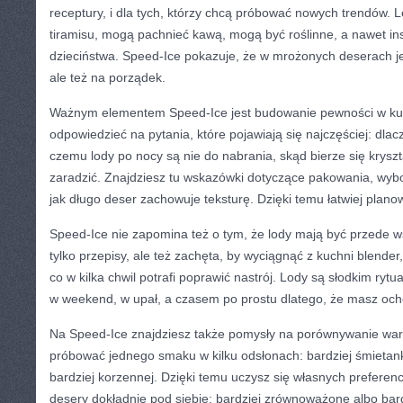
receptury, i dla tych, którzy chcą próbować nowych trendów.
tiramisu, mogą pachnieć kawą, mogą być roślinne, a nawet in
dzieciństwa. Speed-Ice pokazuje, że w mrożonych deserach je
ale też na porządek.
Ważnym elementem Speed-Ice jest budowanie pewności w ku
odpowiedzieć na pytania, które pojawiają się najczęściej: dla
czemu lody po nocy są nie do nabrania, skąd bierze się kryszt
zaradzić. Znajdziesz tu wskazówki dotyczące pakowania, wybo
jak długo deser zachowuje teksturę. Dzięki temu łatwiej plano
Speed-Ice nie zapomina też o tym, że lody mają być przede w
tylko przepisy, ale też zachęta, by wyciągnąć z kuchni blender,
co w kilka chwil potrafi poprawić nastrój. Lody są słodkim rytu
w weekend, w upał, a czasem po prostu dlatego, że masz oc
Na Speed-Ice znajdziesz także pomysły na porównywanie war
próbować jednego smaku w kilku odsłonach: bardziej śmietank
bardziej korzennej. Dzięki temu uczysz się własnych prefere
desery dokładnie pod siebie: bardziej zrównoważone albo bard