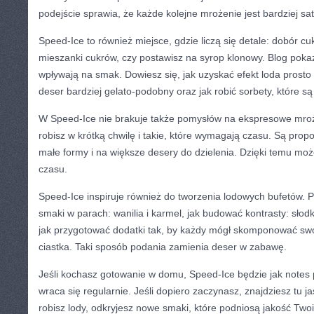
podejście sprawia, że każde kolejne mrożenie jest bardziej sa
Speed-Ice to również miejsce, gdzie liczą się detale: dobór cu
mieszanki cukrów, czy postawisz na syrop klonowy. Blog pokaz
wpływają na smak. Dowiesz się, jak uzyskać efekt loda prosto
deser bardziej gelato-podobny oraz jak robić sorbety, które są
W Speed-Ice nie brakuje także pomysłów na ekspresowe mrożo
robisz w krótką chwilę i takie, które wymagają czasu. Są prop
małe formy i na większe desery do dzielenia. Dzięki temu m
czasu.
Speed-Ice inspiruje również do tworzenia lodowych bufetów. 
smaki w parach: wanilia i karmel, jak budować kontrasty: słodk
jak przygotować dodatki tak, by każdy mógł skomponować swó
ciastka. Taki sposób podania zamienia deser w zabawę.
Jeśli kochasz gotowanie w domu, Speed-Ice będzie jak notes 
wraca się regularnie. Jeśli dopiero zaczynasz, znajdziesz tu j
robisz lody, odkryjesz nowe smaki, które podniosą jakość Twoi