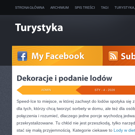
STRONA GŁÓWNA
ARCHIWUM
SPIS TREŚCI
TAGI
TURYSTYKA
ADMIN
STY - 4 - 2026
Speed-Ice to miejsce, w której zachwyt do lodów spotyka się 
dla tych, którzy chcą tworzyć sorbety w domu, ale też dla osó
połączenia i rozumieć, dlaczego jedne porcje wychodzą jedwab
przekrystalizowane. Tu chłód nie jest przeszkodą, tylko narz
stać się małą przyjemnością. Kategorie ciekawe to
Lody w die