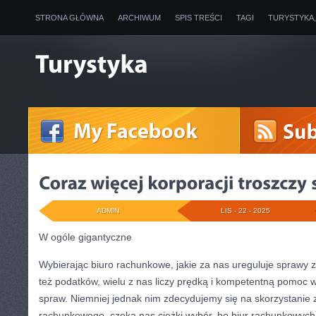
STRONA GŁÓWNA
ARCHIWUM
SPIS TREŚCI
TAGI
TURYSTYKA
ADMIN
LIS - 22 - 2025
W ogóle gigantyczne
Wybierając biuro rachunkowe, jakie za nas ureguluje sprawy 
też podatków, wielu z nas liczy prędką i kompetentną pomoc w
spraw. Niemniej jednak nim zdecydujemy się na skorzystanie
rachunkowego, czeka nas ciężki wybór, bo biur rachunkowych 