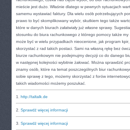
mieście jest dużo. Właśnie dlatego w pewnych sytuacjach war
samemu wystawiać faktury. Dla wielu osób potrzebujących po
prawo to być skomplikowany wybór, skutkiem tego także warto
które w danych biurach załatwiały już własne sprawy. Sugestia
stosunku do biura rachunkowego z którego pomocy także my 
może być w wielu przypadkach nieocenione, jak program kpir,
skorzystać z rad takich postaci. Sami na własną rękę bez ówc
biurze rachunkowym nie podejmujmy decyzji co do danego b
w następnej kolejności wybitnie żałować. Można sprawdzić pro
znamy osób, które na temat poszczególnych biur rachunkowyc
sobie sprawę z tego, możemy skorzystać z forów internetowyc
takich wiadomości możemy poszukać.
1.
http://taltalk.de
2.
Sprawdź więcej informacji
3.
Sprawdź więcej informacji