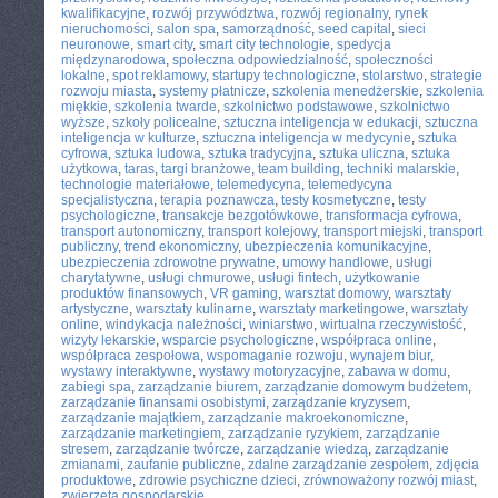
kwalifikacyjne
,
rozwój przywództwa
,
rozwój regionalny
,
rynek
nieruchomości
,
salon spa
,
samorządność
,
seed capital
,
sieci
neuronowe
,
smart city
,
smart city technologie
,
spedycja
międzynarodowa
,
społeczna odpowiedzialność
,
społeczności
lokalne
,
spot reklamowy
,
startupy technologiczne
,
stolarstwo
,
strategie
rozwoju miasta
,
systemy płatnicze
,
szkolenia menedżerskie
,
szkolenia
miękkie
,
szkolenia twarde
,
szkolnictwo podstawowe
,
szkolnictwo
wyższe
,
szkoły policealne
,
sztuczna inteligencja w edukacji
,
sztuczna
inteligencja w kulturze
,
sztuczna inteligencja w medycynie
,
sztuka
cyfrowa
,
sztuka ludowa
,
sztuka tradycyjna
,
sztuka uliczna
,
sztuka
użytkowa
,
taras
,
targi branżowe
,
team building
,
techniki malarskie
,
technologie materiałowe
,
telemedycyna
,
telemedycyna
specjalistyczna
,
terapia poznawcza
,
testy kosmetyczne
,
testy
psychologiczne
,
transakcje bezgotówkowe
,
transformacja cyfrowa
,
transport autonomiczny
,
transport kolejowy
,
transport miejski
,
transport
publiczny
,
trend ekonomiczny
,
ubezpieczenia komunikacyjne
,
ubezpieczenia zdrowotne prywatne
,
umowy handlowe
,
usługi
charytatywne
,
usługi chmurowe
,
usługi fintech
,
użytkowanie
produktów finansowych
,
VR gaming
,
warsztat domowy
,
warsztaty
artystyczne
,
warsztaty kulinarne
,
warsztaty marketingowe
,
warsztaty
online
,
windykacja należności
,
winiarstwo
,
wirtualna rzeczywistość
,
wizyty lekarskie
,
wsparcie psychologiczne
,
współpraca online
,
współpraca zespołowa
,
wspomaganie rozwoju
,
wynajem biur
,
wystawy interaktywne
,
wystawy motoryzacyjne
,
zabawa w domu
,
zabiegi spa
,
zarządzanie biurem
,
zarządzanie domowym budżetem
,
zarządzanie finansami osobistymi
,
zarządzanie kryzysem
,
zarządzanie majątkiem
,
zarządzanie makroekonomiczne
,
zarządzanie marketingiem
,
zarządzanie ryzykiem
,
zarządzanie
stresem
,
zarządzanie twórcze
,
zarządzanie wiedzą
,
zarządzanie
zmianami
,
zaufanie publiczne
,
zdalne zarządzanie zespołem
,
zdjęcia
produktowe
,
zdrowie psychiczne dzieci
,
zrównoważony rozwój miast
,
zwierzęta gospodarskie