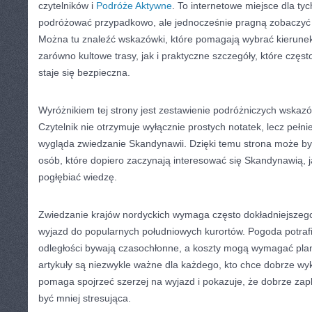
czytelników i
Podróże Aktywne
. To internetowe miejsce dla tyc
podróżować przypadkowo, ale jednocześnie pragną zobaczyć 
Można tu znaleźć wskazówki, które pomagają wybrać kierune
zarówno kultowe trasy, jak i praktyczne szczegóły, które częs
staje się bezpieczna.
Wyróżnikiem tej strony jest zestawienie podróżniczych wskaz
Czytelnik nie otrzymuje wyłącznie prostych notatek, lecz pełnie
wygląda zwiedzanie Skandynawii. Dzięki temu strona może b
osób, które dopiero zaczynają interesować się Skandynawią, ja
pogłębiać wiedzę.
Zwiedzanie krajów nordyckich wymaga często dokładniejszego 
wyjazd do popularnych południowych kurortów. Pogoda potraf
odległości bywają czasochłonne, a koszty mogą wymagać pla
artykuły są niezwykle ważne dla każdego, kto chce dobrze wy
pomaga spojrzeć szerzej na wyjazd i pokazuje, że dobrze z
być mniej stresująca.