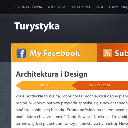
STRONA GŁÓWNA
ARCHIWUM
SPIS TREŚCI
TAGI
TURYSTYKA
ADMIN
MAJ - 22 - 2026
kraje nordyckie to kraina, które coraz mocniej kusi osoby pla
region, w którym surowa przyroda spotyka się z nowoczesnoś
stać się inspirującą historią. Strona poświęcona tej tematyce j
osób, które chcą zrozumieć Danii, Szwecji, Norwegii, Finlandii
terenów, gdzie przestrzeń tworzy niepowtarzalny nastrój. Nowo