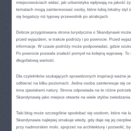
miejscowościach widać, jak urbanistyka wpływają na jakość życ
tematach mogą zainteresować osoby, które lubią lokalny styl ży
się bogatszy niż typowy przewodnik po atrakcjach.
Dobrze przygotowana strona turystyczna o Skandynawii może
przed wyjazdem, w trakcie podróży i po powrocie. Przed wy
informacje. W czasie podróży może podpowiadać, gdzie szuk
Po powrocie pozwala znaleźć pomysł na kolejną wyprawę. To 
długofalową wartość.
Dla czytelników szukających sprawdzonych inspiracji ważne j
odbierać na kilku poziomach. Jedna osoba zainteresuje się cen
inna zjawiskami natury. Strona odpowiada na te różne potrze
Skandynawię jako miejsce otwarte na wiele stylów zwiedzania
Taki blog może szczególnie spodobać się osobom, które nie l
Skandynawia najlepiej smakuje wtedy, gdy daje się jej cierpli
przy nadmorskim molo, spojrzeć na architekturę i pozwolić, b