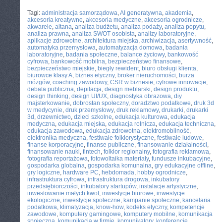
CATEGORIES:
TURYSTYKA, PODRÓŻE
Tagi:
administracja samorządowa
,
AI generatywna
,
akademia
,
akcesoria kreatywne
,
akcesoria medyczne
,
akcesoria ogrodnicze
,
akwarele
,
altana
,
analiza budżetu
,
analiza podaży
,
analiza popytu
,
analiza prawna
,
analiza SWOT osobista
,
analizy laboratoryjne
,
aplikacje zdrowotne
,
architektura miejska
,
archiwizacja
,
asertywność
,
automatyka przemysłowa
,
automatyzacja domowa
,
badania
laboratoryjne
,
badania społeczne
,
balance życiowy
,
bankowość
cyfrowa
,
bankowość mobilna
,
bezpieczeństwo finansowe
,
bezpieczeństwo miejskie
,
biegły rewident
,
biuro obsługi klienta
,
biurowce klasy A
,
biznes etyczny
,
broker nieruchomości
,
burza
mózgów
,
coaching zawodowy
,
CSR w biznesie
,
cyfrowe innowacje
,
debata publiczna
,
depilacja
,
design meblarski
,
design produktu
,
design thinking
,
design UI/UX
,
diagnostyka obrazowa
,
diy
majsterkowanie
,
dobrostan społeczny
,
doradztwo podatkowe
,
druk 3d
w medycynie
,
druk przemysłowy
,
druk reklamowy
,
drukarki
,
drukarki
3d
,
drzewnictwo
,
dzieci szkolne
,
edukacja kulturowa
,
edukacja
medyczna
,
edukacja miejska
,
edukacja rolnicza
,
edukacja techniczna
,
edukacja zawodowa
,
edukacja zdrowotna
,
elektromobilność
,
elektronika medyczna
,
festiwale folklorystyczne
,
festiwale ludowe
,
finanse korporacyjne
,
finanse publiczne
,
finansowanie działalności
,
finansowanie nauki
,
fintech
,
folklor regionalny
,
fotografia reklamowa
,
fotografia reportażowa
,
fotowoltaika materiały
,
fundusze inkubacyjne
,
gospodarka globalna
,
gospodarka komunalna
,
gry edukacyjne offline
,
gry logiczne
,
hardware PC
,
hebdomada
,
hobby ogrodnicze
,
infrastruktura cyfrowa
,
infrastruktura drogowa
,
inkubatory
przedsiębiorczości
,
inkubatory startupów
,
instalacje artystyczne
,
inwestowanie małych kwot
,
inwestycje biurowe
,
inwestycje
ekologiczne
,
inwestycje społeczne
,
kampanie społeczne
,
kancelaria
podatkowa
,
klimatyzacja
,
know-how
,
kodeks etyczny
,
kompetencje
zawodowe
,
komputery gamingowe
,
komputery mobilne
,
komunikacja
społeczna
,
komunikacja w firmie
,
komunikatory
,
konferencje