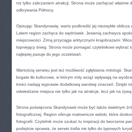
niż tylko zaliczaniem atrakcji. Strona może zachęcać właśnie
odkrywania Północy.
Opisując Skandynawię, warto podkreślić jej niezwykłe oblicza 
Latem region zachęca do wędrówek. Jesienią zachwyca spok
miejscowości. Zimą przyciąga arktycznymi krajobrazami. Wiosn
topniejący śnieg. Strona może pomagać czytelnikowi wybrać t
najlepiej pasuje do jego oczekiwań.
Wartością serwisu jest też możliwość zgłębiania mitologii. S
bogate tło kulturowe, w którym mity wciąż wpływają na wyobr
treści nadają wyprawie dodatkową warstwę znaczeń. Dzięki ni
odwiedzane miejsca nie tylko jak na atrakcje, lecz jak na żyw
Strona poświęcona Skandynawii może być także świetnym źród
fotograficznej. Region oferuje malownicze widoki, które dosko
fotografii. Czytelnik może szukać tu inspiracji do tworzenia pa
podejście sprawia, że serwis trafia nie tylko do typowych turys