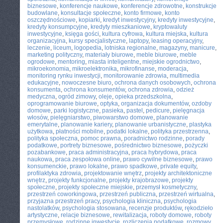
biznesowe
,
konferencje naukowe
,
konferencje zdrowotne
,
konstrukcje
budowlane
,
konsultacje społeczne
,
konto firmowe
,
konto
oszczędnościowe
,
kopiarki
,
kredyt inwestycyjny
,
kredyty inwestycyjne
,
kredyty konsumpcyjne
,
kredyty mieszkaniowe
,
kryptowaluty
inwestycyjne
,
księga gości
,
kultura cyfrowa
,
kultura miejska
,
kultura
organizacyjna
,
kursy specjalistyczne
,
laptopy
,
leasing operacyjny
,
leczenie
,
liceum
,
logopedia
,
lotniska regionalne
,
magazyny
,
manicure
,
marketing polityczny
,
materiały biurowe
,
meble biurowe
,
meble
ogrodowe
,
mentoring
,
miasta inteligentne
,
miejskie ogrodnictwo
,
mikroekonomia
,
mikroelektronika
,
mikrofinanse
,
moderacja
,
monitoring rynku inwestycji
,
monitorowanie zdrowia
,
multimedia
edukacyjne
,
nowoczesne biuro
,
ochrona danych osobowych
,
ochrona
konsumenta
,
ochrona konsumentów
,
ochrona zdrowia
,
odzież
medyczna
,
ogród zimowy
,
oleje
,
opieka przedszkolna
,
oprogramowanie biurowe
,
optyka
,
organizacja dokumentów
,
ozdoby
domowe
,
parki logistyczne
,
pasieka
,
pastel
,
pedicure
,
pielęgnacja
włosów
,
pielęgniarstwo
,
piwowarstwo domowe
,
planowanie
emerytalne
,
planowanie kariery
,
planowanie urbanistyczne
,
plastyka
użytkowa
,
płatności mobilne
,
podatki lokalne
,
polityka przestrzenna
,
polityka społeczna
,
pomoc prawna
,
poradnictwo rodzinne
,
porady
podatkowe
,
portrety biznesowe
,
pośrednictwo biznesowe
,
pożyczki
pozabankowe
,
praca administracyjna
,
praca hybrydowa
,
praca
naukowa
,
praca zespołowa online
,
prawo cywilne biznesowe
,
prawo
konsumenckie
,
prawo lokalne
,
prawo spadkowe
,
private equity
,
profilaktyka zdrowia
,
projektowanie wnętrz
,
projekty architektoniczne
wnętrz
,
projekty funkcjonalne
,
projekty krajobrazowe
,
projekty
społeczne
,
projekty społeczne miejskie
,
przemysł kosmetyczny
,
przestrzeń coworkingowa
,
przestrzeń publiczna
,
przestrzeń wirtualna
,
przyjazna przestrzeń pracy
,
psychologia kliniczna
,
psychologia
nastolatków
,
psychologia stosowana
,
recenzje produktów
,
rękodzieło
artystyczne
,
relacje biznesowe
,
rewitalizacja
,
roboty domowe
,
roboty
przemysłowe
,
rodzinne inwestycje
,
rozliczenia podatkowe
,
rozmowy