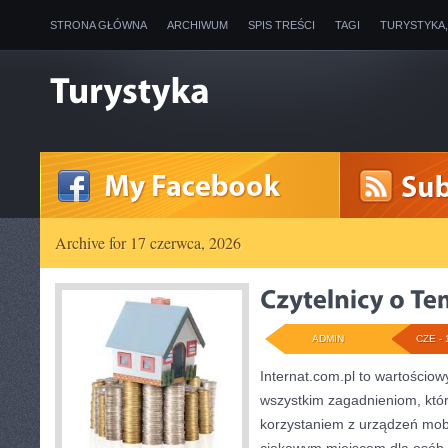
STRONA GŁÓWNA
ARCHIWUM
SPIS TREŚCI
TAGI
TURYSTYKA
Archive for 17 czerwca, 2026
ADMIN
CZE - 
Internat.com.pl to wartościow
wszystkim zagadnieniom, któ
korzystaniem z urządzeń mob