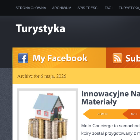
STRONA GŁÓWNA
ARCHIWUM
SPIS TREŚCI
TAGI
TURYSTYKA
Archive for 6 maja, 2026
ADMIN
MAJ - 
Moto Concierge to samochod
który został przygotowany z 