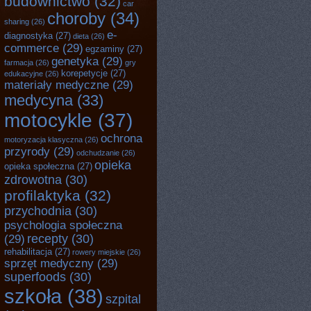
budownictwo
(32)
car
choroby
(34)
sharing
(26)
e-
diagnostyka
(27)
dieta
(26)
commerce
(29)
egzaminy
(27)
genetyka
(29)
farmacja
(26)
gry
korepetycje
(27)
edukacyjne
(26)
materiały medyczne
(29)
medycyna
(33)
motocykle
(37)
ochrona
motoryzacja klasyczna
(26)
przyrody
(29)
odchudzanie
(26)
opieka
opieka społeczna
(27)
zdrowotna
(30)
profilaktyka
(32)
przychodnia
(30)
psychologia społeczna
recepty
(30)
(29)
rehabilitacja
(27)
rowery miejskie
(26)
sprzęt medyczny
(29)
superfoods
(30)
szkoła
(38)
szpital