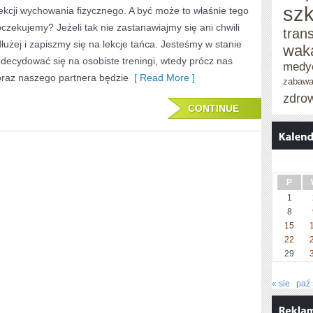
W
szk
lekcji wychowania fizycznego. A być może to właśnie tego
STANIE
oczekujemy? Jeżeli tak nie zastanawiajmy się ani chwili
tran
dłużej i zapiszmy się na lekcje tańca. Jesteśmy w stanie
BYĆ
wak
zdecydować się na osobiste treningi, wtedy prócz nas
DE
medy
oraz naszego partnera będzie
[ Read More ]
zabaw
FACTO
zdro
CONTINUE
P
1
8
15
22
29
« sie
paź 