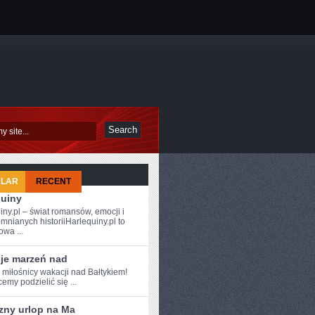
ULAR
RECENT
quiny
iny.pl – świat romansów, emocji i
mnianych historiiHarlequiny.pl to
owa ...
je marzeń nad
 ⁣miłośnicy wakacji nad Bałtykiem!
emy podzielić się ...
zny urlop na Ma