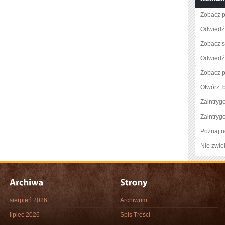
Zobacz p
Odwiedź 
Zobacz s
Odwiedź 
Zobacz pe
Otwórz, 
Zaintry
Zaintry
Poznaj n
Nie zwlek
sierpień 2026
Archiwum
lipiec 2026
Spis Treści