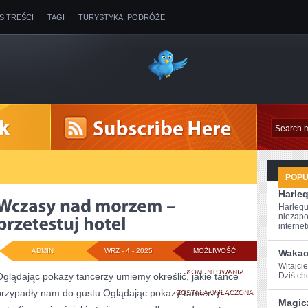
IS TREŚCI
TAGI
TURYSTYKA, PODRÓŻE
POP
Harle
Harlequ
niezapo
internet
ADMIN
WRZ - 4 - 2025
MOŻLIWOŚĆ
Wakac
Witajcie
WCZASY
KOMENTOWANIA
Oglądając pokazy tancerzy umiemy określić, jakie tańce
Dziś chc
przypadły nam do gustu Oglądając pokazy tancerzy
NAD
ZOSTAŁA WYŁĄCZONA
Magic