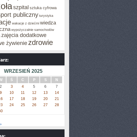
oła
szpital
sztuka cyfrowa
sport publiczny
turystyka
acje
wiedza
wakacje z dziećmi
czna
wypożyczalnie samochodów
zajęcia dodatkowe
a
zdrowie
we żywienie
WRZESIEŃ 2025
W
Ś
C
P
S
N
2
3
4
5
6
7
9
10
11
12
13
14
16
17
18
19
20
21
23
24
25
26
27
28
30
»