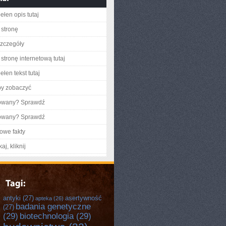
ełen opis tutaj
stronę
zczegóły
stronę internetową tutaj
łen tekst tutaj
by zobaczyć
gowany? Sprawdź
gowany? Sprawdź
owe fakty
aj, kliknij
antyki
(27)
asertywność
apteka
(26)
badania genetyczne
(27)
(29)
biotechnologia
(29)