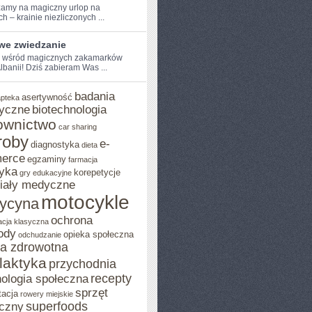
amy na magiczny⁣ urlop na
 –⁤ krainie⁣ niezliczonych ...
iwe zwiedzanie
e wśród magicznych zakamarków
 Albanii! Dziś ​zabieram Was ...
badania
asertywność
apteka
yczne
biotechnologia
ownictwo
car sharing
roby
e-
diagnostyka
dieta
erce
egzaminy
farmacja
yka
korepetycje
gry edukacyjne
iały medyczne
motocykle
ycyna
ochrona
acja klasyczna
ody
opieka społeczna
odchudzanie
ka zdrowotna
ilaktyka
przychodnia
recepty
ologia społeczna
sprzęt
tacja
rowery miejskie
superfoods
czny