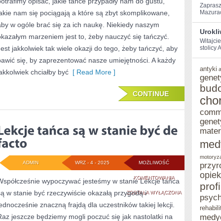
potrafimy opisać, jakie tańce przypadły nam do gustu,
MORZEM
Zaprasz
jakie nam się pociągają a które są zbyt skomplikowane,
Mazurach
–
aby w ogóle brać się za ich naukę. Niekiedy naszym
Urokl
PRZETESTUJ
okazałym marzeniem jest to, żeby nauczyć się tańczyć.
Witajci
Jest jakkolwiek tak wiele okazji do tego, żeby tańczyć, aby
HOTEL
stolicy‌
bawić się, by zaprezentować nasze umiejętności. A każdy
antyki
jakkolwiek chciałby być
[ Read More ]
genet
bud
CONTINUE
cho
comm
genet
mater
med
motoryz
ADMIN
WRZ - 4 - 2025
MOŻLIWOŚĆ
przyr
opie
LEKCJE
KOMENTOWANIA
Współcześnie wypoczywać jesteśmy w stanie Lekcje tańca
prof
są w stanie być rzeczywiście okazałą przygodą i
TAŃCA
ZOSTAŁA WYŁĄCZONA
psych
jednocześnie znaczną frajdą dla uczestników takiej lekcji.
SĄ
rehabili
Raz jeszcze będziemy mogli poczuć się jak nastolatki na
medy