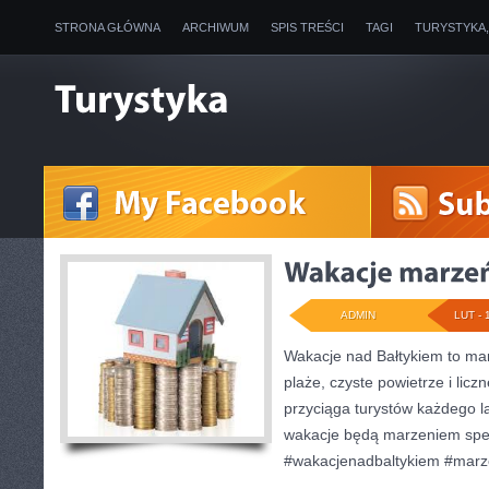
STRONA GŁÓWNA
ARCHIWUM
SPIS TREŚCI
TAGI
TURYSTYKA
ADMIN
LUT - 
Wakacje nad Bałtykiem to mar
plaże, czyste powietrze i liczn
przyciąga turystów każdego 
wakacje będą marzeniem spe
#wakacjenadbaltykiem #marz