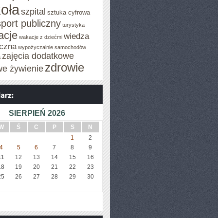
oła
szpital
sztuka cyfrowa
sport publiczny
turystyka
acje
wiedza
wakacje z dziećmi
czna
wypożyczalnie samochodów
zajęcia dodatkowe
a
zdrowie
we żywienie
SIERPIEŃ 2026
W
Ś
C
P
S
N
1
2
4
5
6
7
8
9
11
12
13
14
15
16
18
19
20
21
22
23
25
26
27
28
29
30