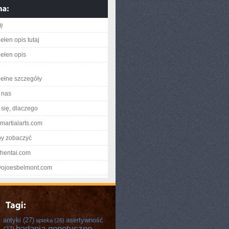
ię
ełen opis tutaj
ełen opis
ełne szczegóły
 nas
się, dlaczego
pmartialarts.com
by zobaczyć
ochentai.com
okyojoesbelmont.com
antyki
(27)
asertywność
apteka
(26)
badania genetyczne