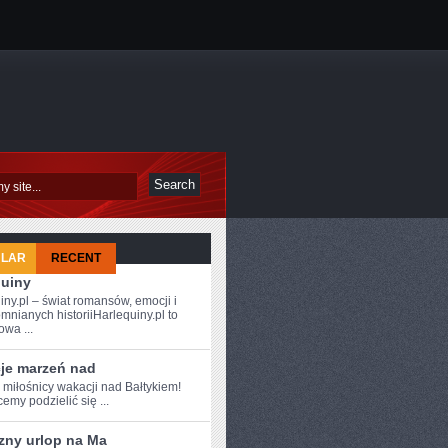
ULAR
RECENT
quiny
iny.pl – świat romansów, emocji i
mnianych historiiHarlequiny.pl to
owa ...
je marzeń nad
 ⁣miłośnicy wakacji nad Bałtykiem!
emy podzielić się ...
zny urlop na Ma