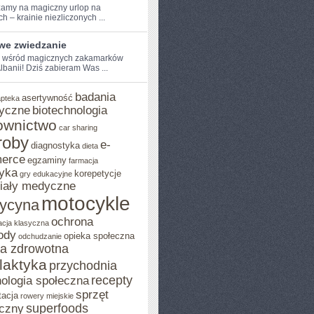
amy na magiczny⁣ urlop na
 –⁤ krainie⁣ niezliczonych ...
iwe zwiedzanie
e wśród magicznych zakamarków
 Albanii! Dziś ​zabieram Was ...
badania
asertywność
apteka
yczne
biotechnologia
ownictwo
car sharing
roby
e-
diagnostyka
dieta
erce
egzaminy
farmacja
yka
korepetycje
gry edukacyjne
iały medyczne
motocykle
ycyna
ochrona
acja klasyczna
ody
opieka społeczna
odchudzanie
ka zdrowotna
ilaktyka
przychodnia
recepty
ologia społeczna
sprzęt
tacja
rowery miejskie
superfoods
czny