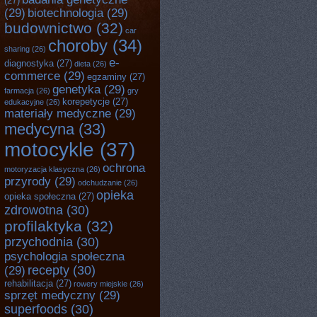
(27)
(29)
biotechnologia
(29)
budownictwo
(32)
car
choroby
(34)
sharing
(26)
e-
diagnostyka
(27)
dieta
(26)
commerce
(29)
egzaminy
(27)
genetyka
(29)
farmacja
(26)
gry
korepetycje
(27)
edukacyjne
(26)
materiały medyczne
(29)
medycyna
(33)
motocykle
(37)
ochrona
motoryzacja klasyczna
(26)
przyrody
(29)
odchudzanie
(26)
opieka
opieka społeczna
(27)
zdrowotna
(30)
profilaktyka
(32)
przychodnia
(30)
psychologia społeczna
recepty
(30)
(29)
rehabilitacja
(27)
rowery miejskie
(26)
sprzęt medyczny
(29)
superfoods
(30)