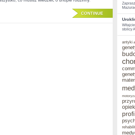
wszystko, co musisz wiedzieć o urlopie rodzinny.
Zaprasz
O
Mazurach
CONTINUE
URLOPIE
Urokl
RODZINNY
Witajci
stolicy‌
antyki
genet
bud
cho
comm
genet
mater
med
motoryz
przyr
opie
prof
psych
rehabili
medy