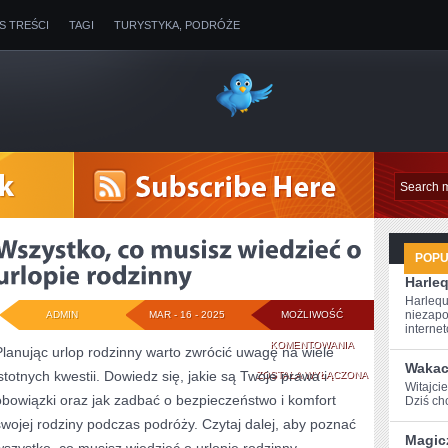
IS TREŚCI
TAGI
TURYSTYKA, PODRÓŻE
POP
Harle
Harlequ
niezapo
ADMIN
MAR - 16 - 2025
MOŻLIWOŚĆ
internet
WSZYSTKO,
KOMENTOWANIA
Planując urlop rodzinny warto zwrócić uwagę na wiele
Wakac
istotnych kwestii. Dowiedz się, jakie są Twoje prawa i
CO
ZOSTAŁA WYŁĄCZONA
Witajcie
obowiązki oraz jak zadbać o bezpieczeństwo i komfort
Dziś chc
MUSISZ
swojej rodziny podczas podróży. Czytaj dalej, aby poznać
WIEDZIEĆ
Magic