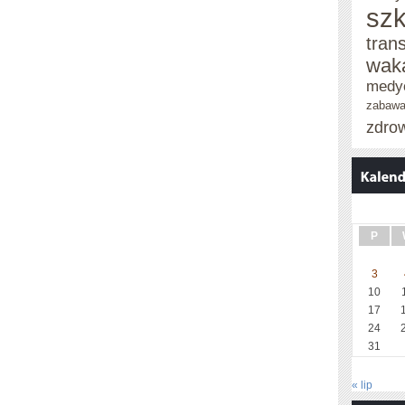
szk
tran
wak
medy
zabaw
zdro
P
3
10
17
24
31
« lip