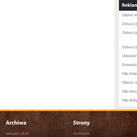
Zapisz s
Zobacz p
Zobacz p
Zobacz p
Odwiedź
Dowiedz 
http://im
Otwórz, 
http://d
http://t
sierpień 2026
Archiwum