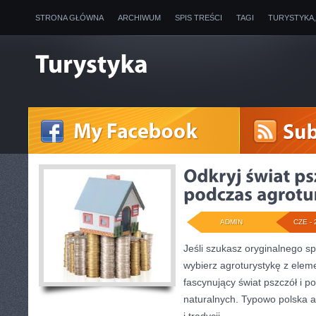
STRONA GŁÓWNA
ARCHIWUM
SPIS TREŚCI
TAGI
TURYSTYKA
ADMIN
CZE - 
Jeśli szukasz oryginalnego s
wybierz agroturystykę z elem
fascynujący świat pszczół i po
naturalnych. Typowo polska a