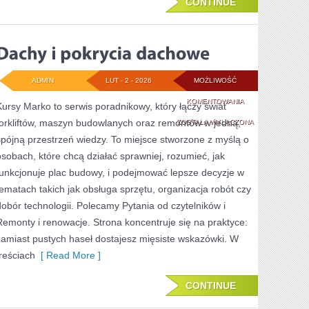
CONTINUE
ADMIN
LUT - 2 - 2026
MOŻLIWOŚĆ
DACHY
KOMENTOWANIA
Kursy Marko to serwis poradnikowy, który łączy świat
forkliftów, maszyn budowlanych oraz remontów w jedną,
I
ZOSTAŁA WYŁĄCZONA
spójną przestrzeń wiedzy. To miejsce stworzone z myślą o
POKRYCIA
osobach, które chcą działać sprawniej, rozumieć, jak
DACHOWE
funkcjonuje plac budowy, i podejmować lepsze decyzje w
tematach takich jak obsługa sprzętu, organizacja robót czy
dobór technologii. Polecamy Pytania od czytelników i
Remonty i renowacje. Strona koncentruje się na praktyce:
zamiast pustych haseł dostajesz mięsiste wskazówki. W
treściach
[ Read More ]
CONTINUE