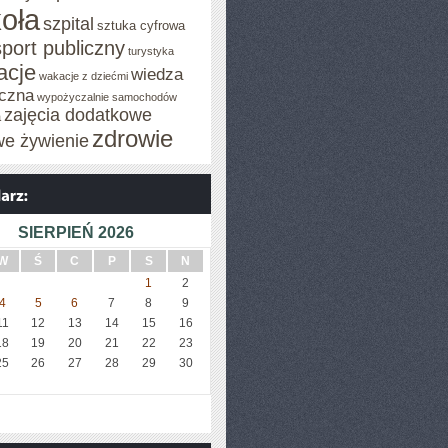
oła
szpital
sztuka cyfrowa
sport publiczny
turystyka
acje
wiedza
wakacje z dziećmi
czna
wypożyczalnie samochodów
zajęcia dodatkowe
a
zdrowie
we żywienie
SIERPIEŃ 2026
W
Ś
C
P
S
N
1
2
4
5
6
7
8
9
11
12
13
14
15
16
18
19
20
21
22
23
25
26
27
28
29
30