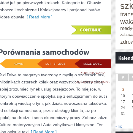
widać już po pierwszych krokach. Kategorie to: Obuwie
szk
robocze i techniczne i Kolekcjonerzy i pasjonaci butów.
tran
Dobre obuwie
[ Read More ]
wak
medy
CONTINUE
zabaw
zdro
ADMIN
LUT - 3 - 2026
MOŻLIWOŚĆ
PORÓWNANIA
KOMENTOWANIA
Taxi Drive to magazyn tworzony z myślą o szoferach taxi,
P
miłośnikach czterech kółek oraz wszystkich, którzy chcą
SAMOCHODÓW
ZOSTAŁA WYŁĄCZONA
lepiej zrozumieć rynek usług przejazdów. To miejsce, w
3
którym doświadczenie spotyka się z entuzjazmem do aut i
10
17
konkretną wiedzą o tym, jak działa nowoczesna taksówka:
24
od selekcji samochodu, przez obsługę klienta, aż po
31
spokój na drodze i sens ekonomiczny pracy. Zobacz także
Kultura motoryzacyjna i Auta zabytkowe i klasyczne. Ten
« lip
log opisuje taxi
[ Read More ]