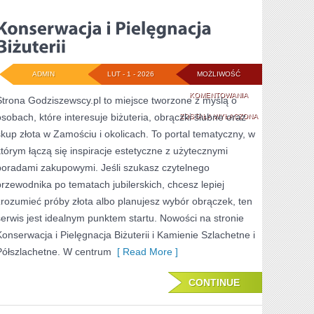
ADMIN
LUT - 1 - 2026
MOŻLIWOŚĆ
KONSERWACJA
KOMENTOWANIA
Strona Godziszewscy.pl to miejsce tworzone z myślą o
osobach, które interesuje biżuteria, obrączki ślubne oraz
I
ZOSTAŁA WYŁĄCZONA
skup złota w Zamościu i okolicach. To portal tematyczny, w
PIELĘGNACJA
którym łączą się inspiracje estetyczne z użytecznymi
BIŻUTERII
poradami zakupowymi. Jeśli szukasz czytelnego
przewodnika po tematach jubilerskich, chcesz lepiej
zrozumieć próby złota albo planujesz wybór obrączek, ten
serwis jest idealnym punktem startu. Nowości na stronie
Konserwacja i Pielęgnacja Biżuterii i Kamienie Szlachetne i
Półszlachetne. W centrum
[ Read More ]
CONTINUE