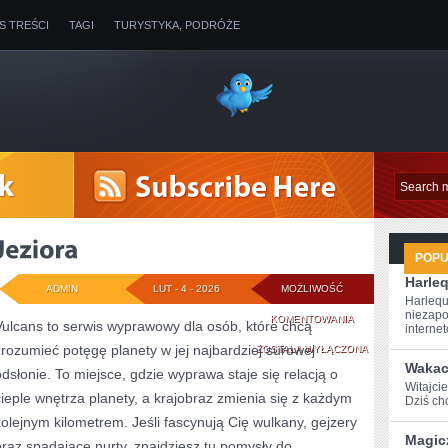
IS TREŚCI
TAGI
TURYSTYKA, PODRÓŻE
POP
Harle
ADMIN
LUT - 4 - 2026
MOŻLIWOŚĆ
Harlequ
niezapo
JEZIORA
KOMENTOWANIA
Vulcans to serwis wyprawowy dla osób, które chcą
internet
zrozumieć potęgę planety w jej najbardziej surowej
ZOSTAŁA WYŁĄCZONA
Wakac
odsłonie. To miejsce, gdzie wyprawa staje się relacją o
Witajcie
cieple wnętrza planety, a krajobraz zmienia się z każdym
Dziś chc
kolejnym kilometrem. Jeśli fascynują Cię wulkany, gejzery
Magic
oraz spadające nurty, znajdziesz tu pomysły do