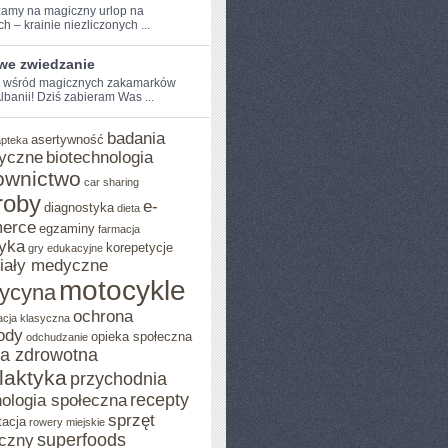
amy na magiczny⁣ urlop na
 –⁤ krainie⁣ niezliczonych ...
iwe zwiedzanie
e wśród magicznych zakamarków
 Albanii! Dziś ​zabieram Was ...
badania
asertywność
apteka
yczne
biotechnologia
ownictwo
car sharing
roby
e-
diagnostyka
dieta
erce
egzaminy
farmacja
yka
korepetycje
gry edukacyjne
iały medyczne
motocykle
ycyna
ochrona
acja klasyczna
ody
opieka społeczna
odchudzanie
ka zdrowotna
ilaktyka
przychodnia
recepty
ologia społeczna
sprzęt
tacja
rowery miejskie
superfoods
czny