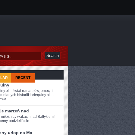
ULAR
RECENT
quiny
iny.pl – świat romansów, emocji i
mnianych historiiHarlequiny.pl to
owa ...
je marzeń nad
 ⁣miłośnicy wakacji nad Bałtykiem!
emy podzielić się ...
zny urlop na Ma