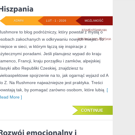
ADMIN
LUT - 1 - 2026
MOŻLIWOŚĆ
HISZPANIA
KOMENTOWANIA
Rushmore to blog podróżniczy, który powstał z myślą o
osobach zakochanych w odkrywaniu nowych miejsc. To
ZOSTAŁA WYŁĄCZONA
miejsce w sieci, w którym łączą się inspiracje z
użytecznymi poradami. Jeśli planujesz wypad do kraju
flamenco, Francji, kraju porządku i zamków, alpejskiej
klasyki albo Republiki Czeskiej, znajdziesz tu
wieloaspektowe spojrzenie na to, jak ogarnąć wyjazd od A
do Z. Na Rushmore najważniejsze jest praktyka. Treści
powstają tak, by pomagać zarówno osobom, które lubią
[
Read More ]
CONTINUE