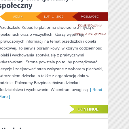
ADMIN
LUT - 1 - 2026
MOŻLIWOŚĆ
ROZWÓJ
KOMENTOWANIA
Przedszkole Kubuś to platforma stworzone z myślą o
opiekunach oraz o wszystkich, którzy wypatrują
EMOCJONALNY
ZOSTAŁA WYŁĄCZONA
sprawdzonych informacji na temat przedszkoli i opieki
I
żłobkowej. To serwis poradnikowy, w którym codzienność
SPOŁECZNY
opieki i wychowania spotyka się z praktycznymi
wskazówkami. Strona powstała po to, by porządkować
decyzje i zdejmować stres związane z wyborem placówki,
wdrożeniem dziecka, a także z organizacją dnia w
rodzinie. Polecamy Bezpieczeństwo dziecka i
Rodzicielstwo i wychowanie. W centrum uwagi są
[ Read
More ]
CONTINUE