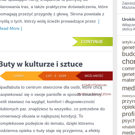
Zaprasz
planowania tras, a także praktyczne doświadczenia, które
Mazurach
pomagają przeżyć przygodę z głową. Strona powstała z
Urokl
myślą o tych, którzy wolą ścieżki prowadzące przez
[
Witajci
Read More ]
stolicy‌
CONTINUE
antyki
genet
bud
cho
comm
genet
ADMIN
LUT - 3 - 2026
MOŻLIWOŚĆ
mater
BUTY
KOMENTOWANIA
med
Spadlabuta to centrum stworzone dla osób, które chcą
zaopiekować się o swoje pantofle w sposób świadomy.
W
ZOSTAŁA WYŁĄCZONA
motoryz
przyr
Jeśli stawiasz na wygląd, komfort i długowieczność
KULTURZE
opie
ulubionych par, znajdziesz tu wszystko, co potrzebne do
I
prof
konserwacji obuwia w najlepszej kondycji. To
psych
SZTUCE
kompleksowe podejście do tematu, dzięki któremu
rehabili
codzienna opieka o buty staje się przyjemna, a efekty
medy