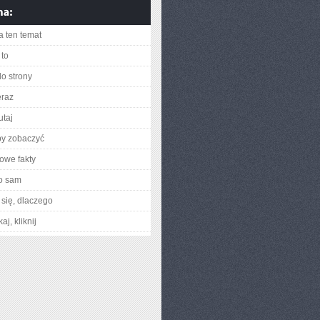
a ten temat
to
do strony
eraz
utaj
by zobaczyć
owe fakty
o sam
się, dlaczego
aj, kliknij