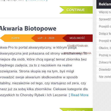
CONTINUE
Więcej n
Sprawdź 
Przejdź 
Dołącz t
ADMIN
LUT - 2 - 2026
MOŻLIWOŚĆ
Przejdź t
AKWARIA
KOMENTOWANIA
Akwa-Pro to portal akwarystyczny, w którym pasja
Otwórz, 
akwarystyczna jest pokazana od strony warsztatowej. To
BIOTOPOWE
ZOSTAŁA WYŁĄCZONA
Poznaj n
miejsce dla osób, które chcą ogarąć temat zbiornika bez
Zobacz t
zbędnego zadęcia, za to z naciskiem na realne
Dowiedz 
rozwiązania. Strona skupia się na tym, byś mógł
prowadzić swoje akwarium słodkowodne w sposób
Nie zwlek
stabilny, niezależnie od tego, czy startujesz od zera, czy
masz już za sobą kilka zbiorników. Ciekawe kategorie dla
wszystkich to Choroby Rybek i Ich Leczenie
[ Read More