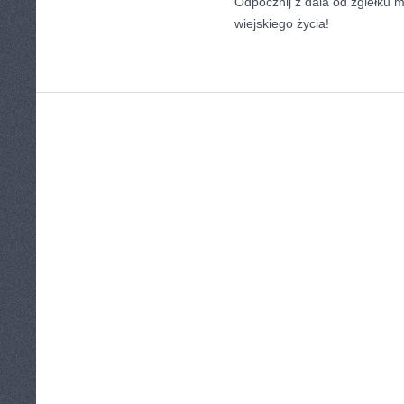
Odpocznij z dala od zgiełku m
wiejskiego życia!