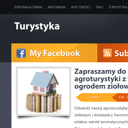
STRONA GŁÓWNA
ARCHIWUM
SPIS TREŚCI
TAGI
TURYSTYKA
ADMIN
KWI - 
Odwiedź naszą agroturystyk
ziołowym i doświadcz harmon
relaksu wśród aromatycznych 